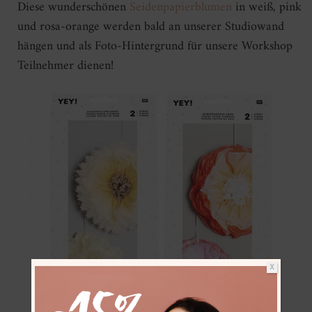
Diese wunderschönen
Seidenpapierblumen
in weiß, pink
und rosa-orange werden bald an unserer Studiowand
hängen und als Foto-Hintergrund für unsere Workshop
Teilnehmer dienen!
X