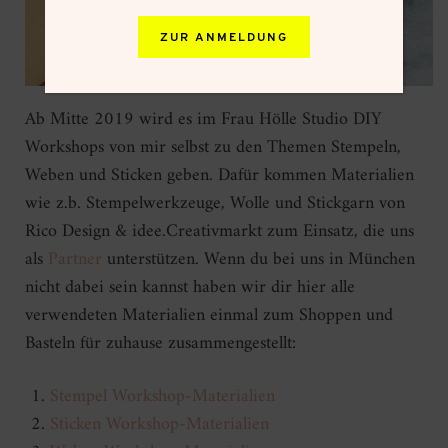
ZUR ANMELDUNG
Ab Mitte 2019 wird es im Frau Hölle Studio DIY
Workshops von mir selbst zu den Themen Stempeln,
Weben und Sticken geben. Dafür kommen Materialien
wie z.b. Stempelwerkzeuge, Wolle und Stickgarn von
Rico Design & idee.Creativmarkt zum Einsatz, die uns
als
Partner
unterstützen. Wenn du bei uns in München
nicht dabei sein kannst haben wir dir hier alle
verwendeten Materialien einmal zum Shoppen und
Basteln für zuhause zusammengestellt:
Stempel Workshop-Materialien
Sticken Workshop-Materialien