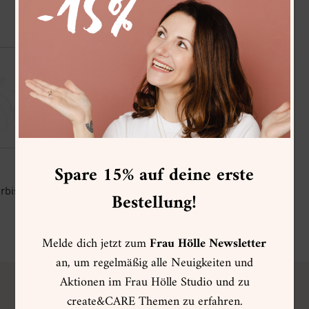
Spare 15% auf deine erste
rbisse
Ausmalvorlage Halloween
Bestellung!
(Digital)
0,99
€
Melde dich jetzt zum
Frau Hölle Newsletter
an, um regelmäßig alle Neuigkeiten und
Aktionen im Frau Hölle Studio und zu
create&CARE Themen zu erfahren.
FRAU HÖLLE
VIP CLUB