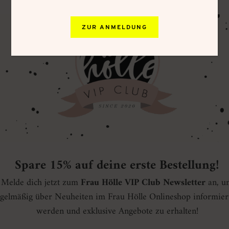
ZUR ANMELDUNG
Spare 15% auf deine erste Bestellung!
Melde dich jetzt zum
Frau Hölle VIP Club Newsletter
an, u
gelmäßig über Neuheiten im Frau Hölle Onlineshop informier
werden und exklusive Angebote zu erhalten!