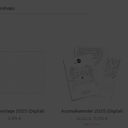
kshops
orlage 2025 (Digital)
Ausmalkalender 2025 (Digital)
Ursprünglicher
Aktueller
0,99
€
14,90
€
11,90
€
Preis
Preis
zzgl.
Versand