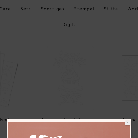
-Care
Sets
Sonstiges
Stempel
Stifte
Wor
Digital
vorlagen
Ausmalvorlage Valentinstag
Ausmalv
X
(Digital)
0,99
€