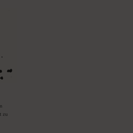
m
t zu