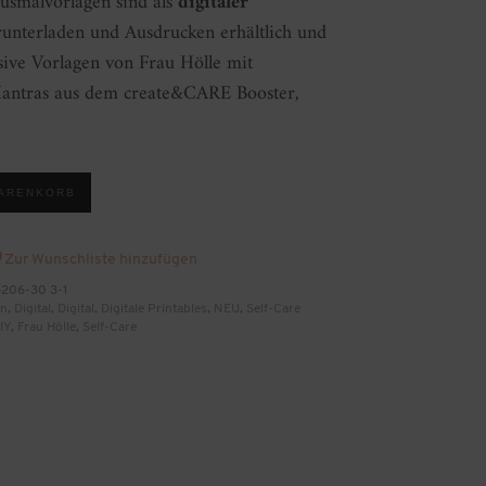
smalvorlagen sind als
digitaler
nterladen und Ausdrucken erhältlich und
sive Vorlagen von Frau Hölle mit
Mantras aus dem create&CARE Booster,
WARENKORB
Zur Wunschliste hinzufügen
206-30 3-1
en
,
Digital
,
Digital
,
Digitale Printables
,
NEU
,
Self-Care
IY
,
Frau Hölle
,
Self-Care