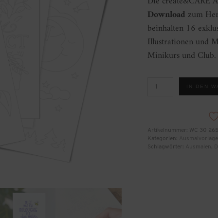
Die create&CARE Au
Download
zum Heru
beinhalten 16 exklu
Illustrationen und 
Minikurs und Club.
create&CARE
IN DEN 
Ausmalvorlagen
[Digital]
Menge
Artikelnummer:
WC 30 265
Kategorien:
Ausmalvorlag
Schlagwörter:
Ausmalen
,
D