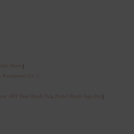
recht Dürer
)
+
Rundpinsel Gr. 1
w ABT Dual Brush Pen
,
Pentel Brush Sign Pen
)