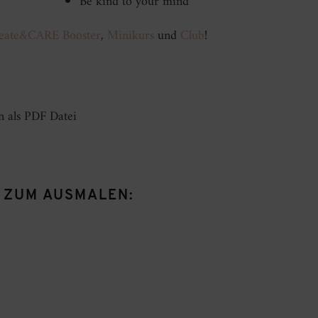
Be kind to your mind
reate&CARE Booster
,
Minikurs
und
Club
!
 als PDF Datei
 ZUM AUSMALEN: