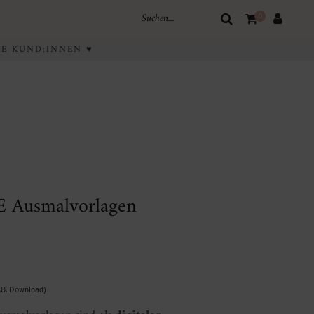
0
IVE KUND:INNEN ♥
 Ausmalvorlagen
z.B. Download)