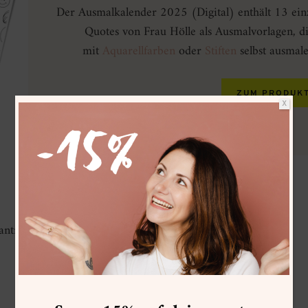
Der Ausmalkalender 2025 (Digital) enthält 13 einz
Quotes von Frau Hölle als Ausmalvorlagen, d
mit
Aquarellfarben
oder
Stiften
selbst ausmal
ZUM PRODUK
X
ntras auf Deutsch und Englisch:
be a voice not an echo
In der Ruhe liegt die Kraft