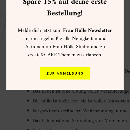
Spare 15% auf deine erste
Schritt für Schritt
Bestellung!
make happiness a habit
perfectly imperfect
Melde dich jetzt zum
Frau Hölle Newsletter
don’t go into it grow into it
an, um regelmäßig alle Neuigkeiten und
where focus goes energy flows
Aktionen im Frau Hölle Studio und zu
gratitude changes everything
create&CARE Themen zu erfahren.
alles was ich brauche ist in mir
Klarheit entsteht durch Machen nicht durch D
ZUR ANMELDUNG
Energie folgt der Aufmerksamkeit
Das Leben ist eine Übung voller Veränderunge
Die Stille ist nicht leer, sie ist voller Antworten
Perspektiven verändern Wahrnehmungen und 
Das Leben ist eine Sammlung von Momenten, d