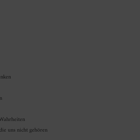
enken
n
Wahrheiten
ie uns nicht gehören