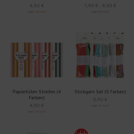
Preisspann
4,50
€
7,90
€
9,90
€
–
7,90 €
zzgl.
Versand
zzgl.
Versand
Dieses
Dieses
bis
Produkt
Produkt
9,90 €
weist
weist
mehrere
mehrere
Varianten
Varianten
auf.
auf.
Die
Die
Optionen
Optionen
können
können
auf
auf
der
der
Produktseite
Produktseite
gewählt
gewählt
werden
werden
Papiertüten Streifen (4
Stickgarn Set (5 Farben)
Farben)
5,90
€
4,90
€
zzgl.
Versand
Dieses
zzgl.
Versand
Produkt
Dieses
weist
Produkt
mehrere
weist
Varianten
mehrere
auf.