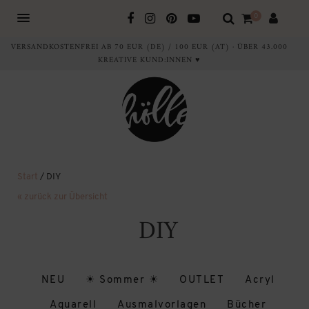
0
VERSANDKOSTENFREI AB 70 EUR (DE) / 100 EUR (AT) · ÜBER 43.000
KREATIVE KUND:INNEN ♥
Start
/ DIY
« zurück zur Übersicht
DIY
NEU
☀ Sommer ☀
OUTLET
Acryl
Aquarell
Ausmalvorlagen
Bücher