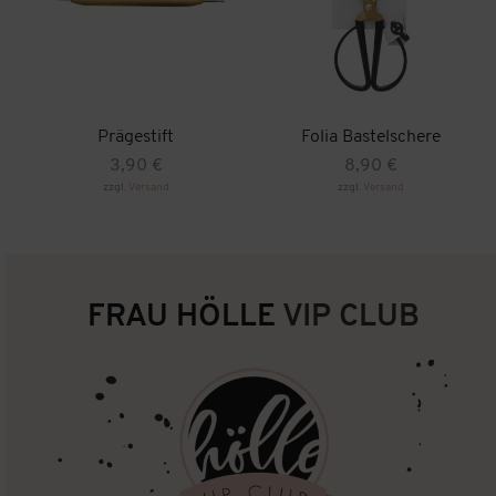
Prägestift
Folia Bastelschere
3,90
€
8,90
€
zzgl.
Versand
zzgl.
Versand
FRAU HÖLLE
VIP CLUB