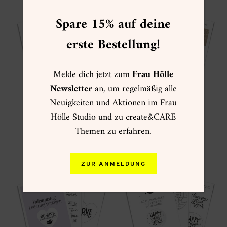
Spare 15% auf deine
erste Bestellung!
Melde dich jetzt zum
Frau Hölle
Newsletter
an, um regelmäßig alle
Neuigkeiten und Aktionen im Frau
create&CARE
DIY Oster Guide
Hölle Studio und zu create&CARE
Ausmalvorlagen
19,90
€
Themen zu erfahren.
9,90
€
ZUR ANMELDUNG