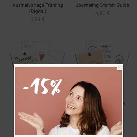
Ausmalvorlage Frühling
Journaling Starter Guide
(Digital)
4,90
€
0,99
€
X
Monatsreflexion Guide
60x Ostern Lettering
Vorlagen
4,90
€
9,90
€