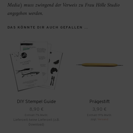
Media) muss zwingend der Verweis zu Frau Hölle Studio
angegeben werden.
DAS KÖNNTE DIR AUCH GEFALLEN …
DIY Stempel Guide
Prägestift
8,90
€
3,90
€
Enthält 7% MwSt.
Enthält 19% MwSt.
zzgl.
Versand
Lieferzeit: keine Lieferzeit (z.B.
Download)