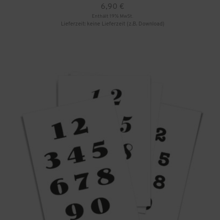
6,90
€
Enthält 19% MwSt.
Lieferzeit: keine Lieferzeit (z.B. Download)