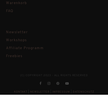
Warenkorb
FAQ
Newsletter
Workshops
Affiliate Programm
Freebies
(C) COPYRIGHT 2023 - ALL RIGHTS RESERVED
KONTAKT
|
NEWSLETTER
|
IMPRESSUM
|
DATENSCHUTZ
VERTRAG WIDERRUFEN