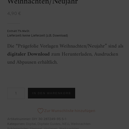
Weihnachten/Neujahr
4,90
€
Enthält 7% MwSt.
Lieferzeit: keine Lieferzeit (z.B. Download)
Die “Prägefolie Vorlagen Weihnachten/Neujahr” sind als
digitaler Download
zum Herunterladen, Ausdrucken
und Abpausen erhältlich.
Prägefolie
IN DEN WARENKORB
Vorlagen
Weihnachten/Neujahr
[Digital]
Menge
Zur Wunschliste hinzufügen
Artikelnummer:
DIY 30 287249-95 5-1
Kategorien:
Digital
,
Digitale Guides
,
NEU
,
Weihnachten