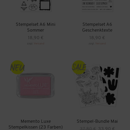
Stempelset A6 Mini
Stempelset A6
Sommer
Geschenktexte
18,90
€
18,90
€
zzgl.
Versand
zzgl.
Versand
Memento Luxe
Stempel-Bundle Mai
Stempelkissen (23 Farben)
Ursprünglicher
Aktueller
37,80
€
33,90
€