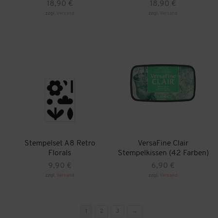
18,90
€
18,90
€
zzgl.
Versand
zzgl.
Versand
Stempelset A8 Retro
VersaFine Clair
Florals
Stempelkissen (42 Farben)
9,90
€
6,90
€
zzgl.
Versand
zzgl.
Versand
Dieses
Produkt
weist
mehrere
1
2
3
→
Varianten