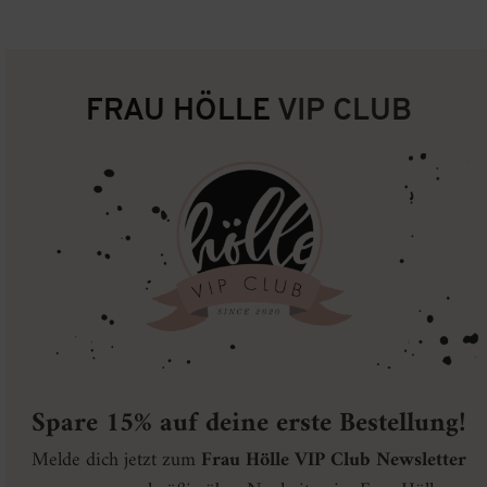
auf.
Die
Optionen
können
auf
der
FRAU HÖLLE
VIP CLUB
Produktseite
gewählt
werden
Spare 15% auf deine erste Bestellung!
Melde dich jetzt zum
Frau Hölle VIP Club Newsletter