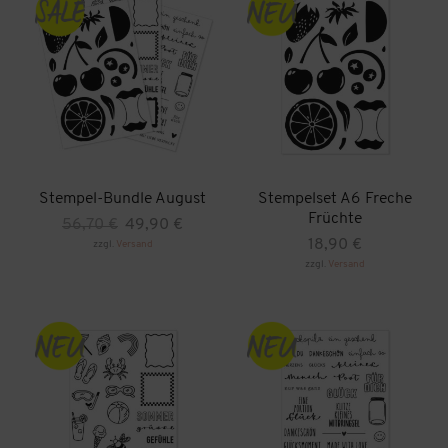
Stempel-Bundle August
Stempelset A6 Freche
Früchte
Ursprünglicher
Aktueller
56,70
€
49,90
€
Preis
Preis
18,90
€
zzgl.
Versand
war:
ist:
zzgl.
Versand
56,70 €
49,90 €.