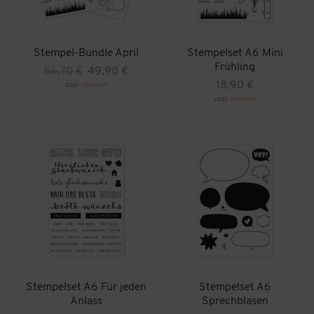
Stempel-Bundle April
Stempelset A6 Mini
Frühling
Ursprünglicher
Aktueller
56,70
€
49,90
€
Preis
Preis
18,90
€
zzgl.
Versand
war:
ist:
zzgl.
Versand
56,70 €
49,90 €.
Stempelset A6 Für jeden
Stempelset A6
Anlass
Sprechblasen