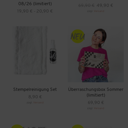
08/26 (limitiert)
Ursprünglicher
Aktueller
69,90
€
49,90
€
Preis
Preis
Preisspanne:
19,90
€
20,90
€
zzgl.
Versand
–
war:
ist:
19,90 €
Dieses
69,90 €
49,90 €.
bis
Produkt
weist
20,90 €
mehrere
Varianten
auf.
Die
Optionen
können
auf
der
Produktseite
gewählt
werden
Stempelreinigung Set
Überraschungsbox Sommer
(limitiert)
8,90
€
69,90
€
zzgl.
Versand
zzgl.
Versand