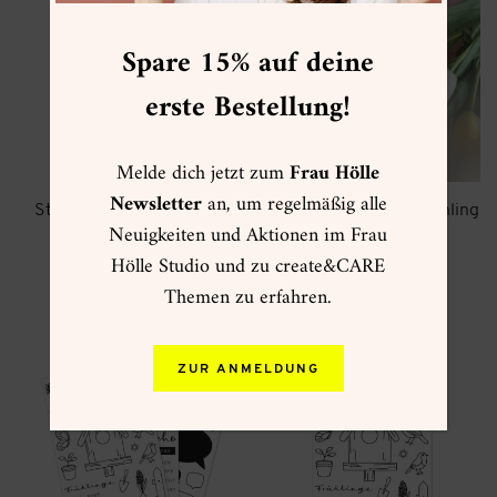
Spare 15% auf deine
erste Bestellung!
Melde dich jetzt zum
Frau Hölle
Newsletter
an, um regelmäßig alle
Stempelset A8 Take a bow
Überraschungsbox Frühling
Neuigkeiten und Aktionen im Frau
(limitiert)
9,90
€
Hölle Studio und zu create&CARE
69,90
€
zzgl.
Versand
zzgl.
Versand
Themen zu erfahren.
ZUR ANMELDUNG