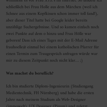
wimmelte es vor Frau XYZ’s im Internet. So landete ich
schließlich bei Frau Holle aus dem Märchen (weil ich
Schnee aus einem Kopfkissen schon immer toll fand!),
aber dieser Titel hatte bei Google leider bereits
unzählige Suchergebnisse. Und so kamen einfach noch
zwei Punkte auf dem o hinzu und Frau Hölle war
geboren! Dass ich eines Tages mit der E-Mail Adresse
frauhoelle@ einmal bei einem katholischen Pfarrer für
einen Termin zum Traugespräch anfragen würde war
mir zu diesem Zeitpunkt noch nicht klar… ;)
Was machst du beruflich?
Ich bin studierte Diplom-Ingenieurin (Studiengang
Medientechnik, FH Nürnberg) und habe die ersten
Jahre nach meinem Studium als Web-Designer
(immowelt), UX Designer (Pixum) und zuletzt