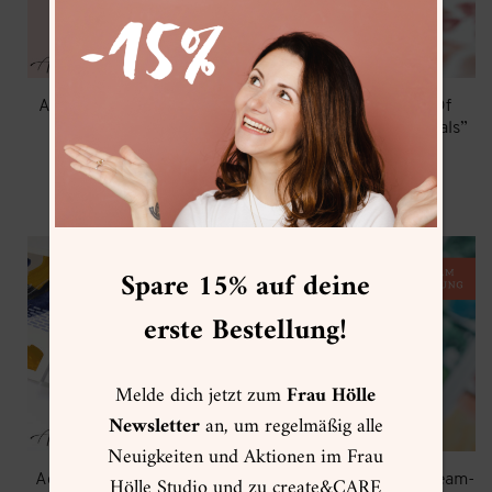
Academy Hand Lettering
Academy “10 Days Of
Onlinekurs
Loose Watercolor Florals”
Onlinekurs
Ursprünglicher
Aktueller
169,00
€
84,50
€
Preis
Preis
34,90
€
war:
ist:
169,00 €
84,50 €.
Spare 15% auf deine
erste Bestellung!
Melde dich jetzt zum
Frau Hölle
Newsletter
an, um regelmäßig alle
Neuigkeiten und Aktionen im Frau
Academy Abstract Acrylic
Let’s get loose! Livestream-
Hölle Studio und zu create&CARE