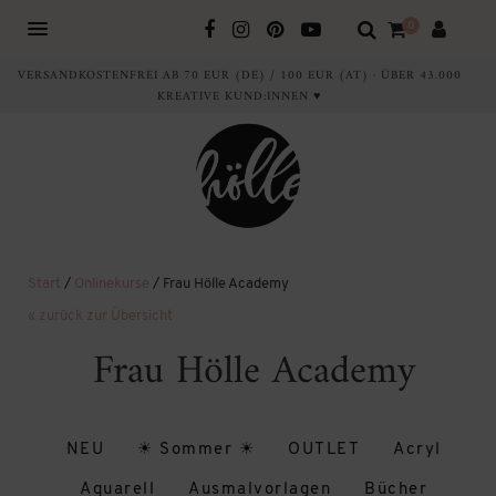
0
VERSANDKOSTENFREI AB 70 EUR (DE) / 100 EUR (AT) · ÜBER 43.000
KREATIVE KUND:INNEN ♥
Start
/
Onlinekurse
/ Frau Hölle Academy
« zurück zur Übersicht
Frau Hölle Academy
NEU
☀ Sommer ☀
OUTLET
Acryl
Aquarell
Ausmalvorlagen
Bücher