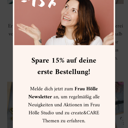
LOOSE WATERCOLOR FLORALS
Erhalte Tipps und Tricks zur modernen Aquarellmalerei
von
Frau Hölle
und erlerne Schritt für Schritt innerhalb
von 10 Tagen mit ihrer Hilfe: die Loose Watercolor
Florals Technik, 7 verschiedene Einzelelemente plus
Mini-Kompositionen und 3 Gesamtkompositionen.
Spare 15% auf deine
erste Bestellung!
MEHR INFOS
Melde dich jetzt zum
Frau Hölle
Newsletter
an, um regelmäßig alle
Neuigkeiten und Aktionen im Frau
Hölle Studio und zu create&CARE
Themen zu erfahren.