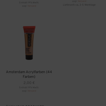
zzgl.
Versand
15,90 €
Enthält 19% MwSt.
Lieferzeit: ca. 3-5 Werktage
zzgl.
Versand
bis
Dieses
17,90 €
Produkt
weist
mehrere
Varianten
auf.
Die
Optionen
können
auf
der
Produktseite
gewählt
werden
Amsterdam Acrylfarben (44
Farben)
2,00
€
Enthält 19% MwSt.
zzgl.
Versand
Dieses
Produkt
weist
mehrere