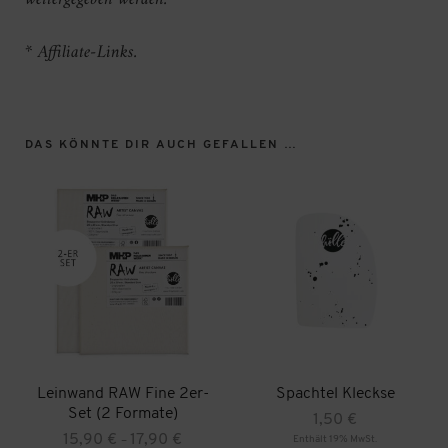
* Affiliate-Links.
DAS KÖNNTE DIR AUCH GEFALLEN …
Leinwand RAW Fine 2er-
Spachtel Kleckse
Set (2 Formate)
1,50
€
Preisspanne:
15,90
€
17,90
€
Enthält 19% MwSt.
–