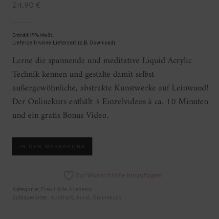
24,90
€
Enthält 19% MwSt.
Lieferzeit: keine Lieferzeit (z.B. Download)
Lerne die spannende und meditative Liquid Acrylic
Technik kennen und gestalte damit selbst
außergewöhnliche, abstrakte Kunstwerke auf Leinwand!
Der Onlinekurs enthält 3 Einzelvideos à ca. 10 Minuten
und ein gratis Bonus Video.
Liquid
IN DEN WARENKORB
Acrylic
Onlinekurs
[Digital]
Menge
Zur Wunschliste hinzufügen
Kategorie:
Frau Hölle Academy
Schlagwörter:
Abstract
,
Acryl
,
Onlinekurs