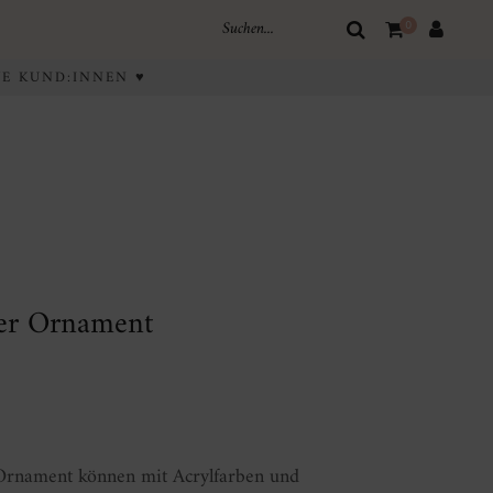
0
IVE KUND:INNEN ♥
er Ornament
icher
ller
Ornament können mit Acrylfarben und
.