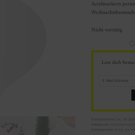
Acrylmarkern person
Weihnachtsbaumsch
Nicht vorrätig
Lass dich benac
Enter
your
email
address
to
join
the
waitlist
for
Artikelnummer:
HL 30 269
this
Kategorien:
Künstlerbedar
product
Schlagwörter:
Acryl
,
Acryl