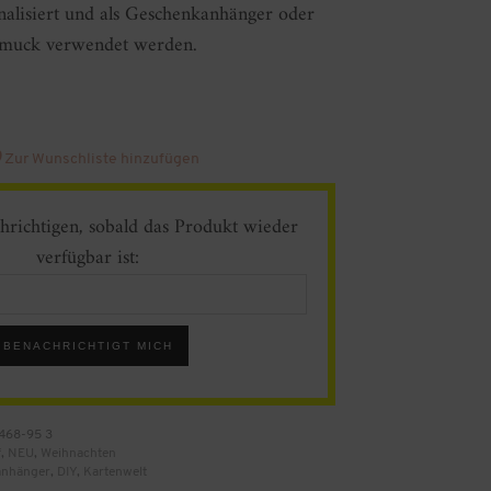
alisiert und als Geschenkanhänger oder
muck verwendet werden.
Zur Wunschliste hinzufügen
hrichtigen, sobald das Produkt wieder
verfügbar ist:
BENACHRICHTIGT MICH
468-95 3
f
,
NEU
,
Weihnachten
anhänger
,
DIY
,
Kartenwelt