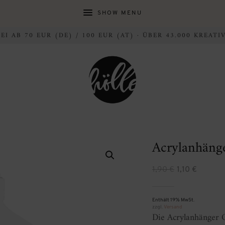
SHOW MENU
I AB 70 EUR (DE) / 100 EUR (AT) · ÜBER 43.000 KREAT
Acrylanhäng
Ursprüngl
Aktue
1,90
€
1,10
€
Preis
Preis
Enthält 19% MwSt.
war:
ist:
zzgl.
Versand
Die Acrylanhänger 
1,90 €
1,10 €