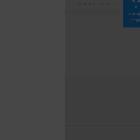
Inhal
Mehr Informationen
e
ents
rre