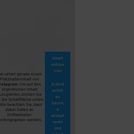
Inhalt
entspe
rren
ie sehen gerade einen
Platzhalterinhalt von
Instagram
. Um auf den
Erford
eigentlichen Inhalt
erlich
uzugreifen, klicken Sie
en
f die Schaltfläche unten.
Servic
itte beachten Sie, dass
e
dabei Daten an
Drittanbieter
akzept
eitergegeben werden.
ieren
und