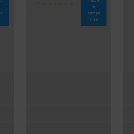
t
Inhalt
Mehr Informationen
e
pe
entspe
n
rren