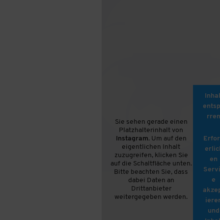
Inhal
ents
rre
Sie sehen gerade einen
Platzhalterinhalt von
Instagram
. Um auf den
Erfo
eigentlichen Inhalt
erlic
zuzugreifen, klicken Sie
en
auf die Schaltfläche unten.
Serv
Bitte beachten Sie, dass
e
dabei Daten an
Drittanbieter
akze
weitergegeben werden.
iere
und