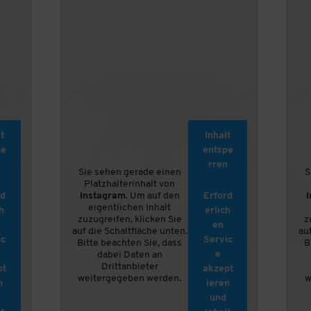
t
Inhalt
pe
entspe
n
rren
Sie sehen gerade einen
S
Platzhalterinhalt von
rd
Instagram
. Um auf den
Erford
eigentlichen Inhalt
h
erlich
zuzugreifen, klicken Sie
z
en
auf die Schaltfläche unten.
au
ic
Servic
Bitte beachten Sie, dass
B
e
dabei Daten an
Drittanbieter
pt
akzept
weitergegeben werden.
w
n
ieren
und