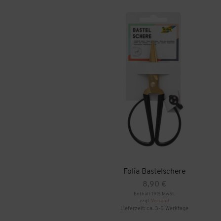
Folia Bastelschere
8,90
€
Enthält 19% MwSt.
zzgl.
Versand
Lieferzeit: ca. 3-5 Werktage