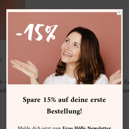
X
:
t ihnen wird jedes Motiv/Lettering sofort zu einem echten 
ich spielend leicht mehrere Einzelbestandteile zu einem Ges
Spare 15% auf deine erste
Bestellung!
Melde dich jetzt zum
Frau Hölle Newsletter