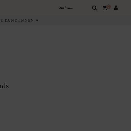
0
IVE KUND:INNEN ♥
ads