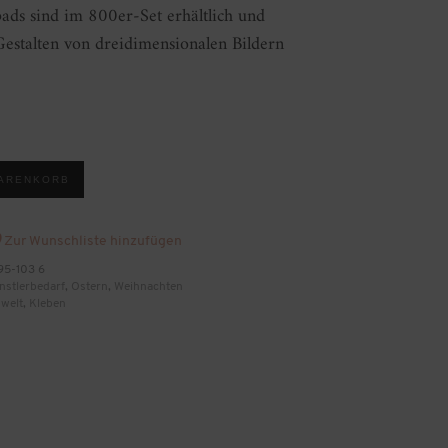
ads sind im 800er-Set erhältlich und
Gestalten von dreidimensionalen Bildern
WARENKORB
Zur Wunschliste hinzufügen
95-103 6
nstlerbedarf
,
Ostern
,
Weihnachten
welt
,
Kleben