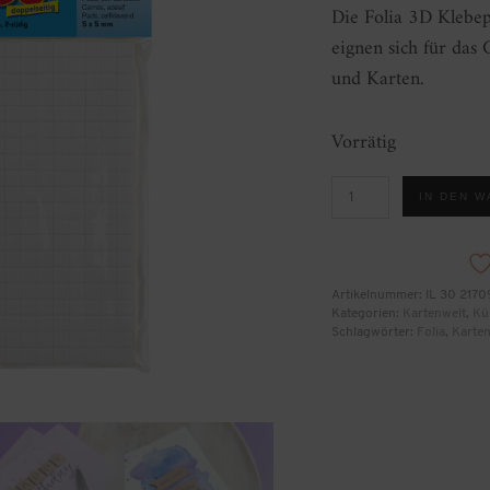
Die Folia 3D Klebep
eignen sich für das 
und Karten.
Vorrätig
Folia
IN DEN 
Klebepads
Menge
Artikelnummer:
IL 30 2170
Kategorien:
Kartenwelt
,
Kü
Schlagwörter:
Folia
,
Karten