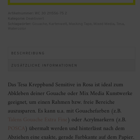
waitlist
for
Artikelnummer:
WC 30 211556-75 2
this
Kategorie:
Deaktiviert
product
Schlagwörter:
Gouache
,
Kartenwelt
,
Masking Tape
,
Mixed Media
,
Tesa
,
Watercolor
BESCHREIBUNG
ZUSÄTZLICHE INFORMATIONEN
Das Tesa Kreppband Sensitive in Rosa ist ideal zum
Abkleben deiner Gouache oder Mix Media Kunstwerke
geeignet, um einen Rahmen bzw. freie Bereiche
auszusparen. Es kann u.a. mit Gouachefarben (z.B.
Talens Gouache Extra Fine
) oder Acrylmarkern (z.B.
POSCA
) übermalt werden und hinterlässt nach dem
Abziehen eine exakte, gerade Farbkante auf dem Papier.