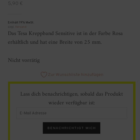
5,90
€
Enthält 19% MwSt.
zzgl.
Versand
Das Tesa Kreppband Sensitive ist in der Farbe Rosa
erhältlich und hat eine Breite von 25 mm.
Nicht vorrätig
Zur Wunschliste hinzufügen
Lass dich benachrichtigen, sobald das Produkt
wieder verfügbar ist:
Enter
your
email
address
BENACHRICHTIGT MICH
to
join
the