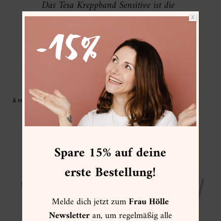
Das Tesa Kreppband Sensitive ist die
Lösung und ermöglicht auch auf
X
glatten Papieren ein rückstandsloses
Entfernen.
ÄHNLICHE PRODUKTE
Spare 15% auf deine
erste Bestellung!
Melde dich jetzt zum
Frau Hölle
Newsletter
an, um regelmäßig alle