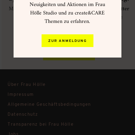
Neuigkeiten und Aktionen im Frau
Melde dich jetzt zum
Frau Hölle VIP Club Newsletter
Hölle Studio und zu create&CARE
an, um regelmäßig über Neuheiten im Frau Hölle
Themen zu erfahren.
Onlineshop informiert zu werden und exklusive
Angebote zu erhalten!
ZUR ANMELDUNG
ZUR ANMELDUNG
Über Frau Hölle
Impressum
Allgemeine Geschäftsbedingungen
Datenschutz
Transparenz bei Frau Hölle
Jobs