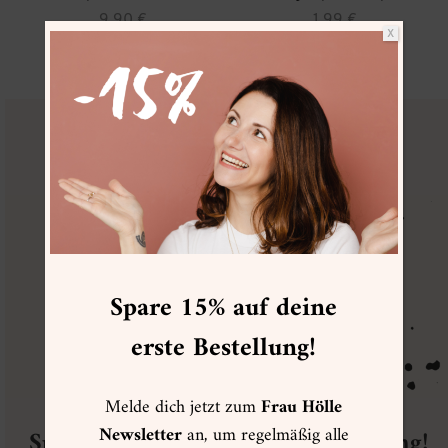
9,90
€
1,99
€
X
zzgl.
Versand
zzgl.
Versand
FRAU HÖLLE
VIP CLUB
Spare 15% auf deine
erste Bestellung!
Melde dich jetzt zum
Frau Hölle
Newsletter
an, um regelmäßig alle
Spare 15% auf deine erste Bestellung!