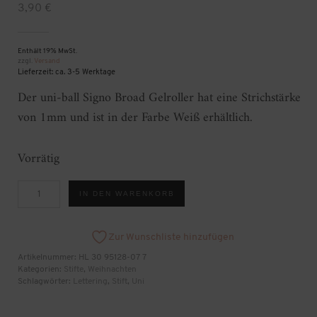
3,90
€
Enthält 19% MwSt.
zzgl.
Versand
Lieferzeit: ca. 3-5 Werktage
Der uni-ball Signo Broad Gelroller hat eine Strichstärke
von 1mm und ist in der Farbe Weiß erhältlich.
Vorrätig
uni-
IN DEN WARENKORB
ball
Signo
Broad
Gelroller
Zur Wunschliste hinzufügen
Menge
Artikelnummer:
HL 30 95128-07 7
Kategorien:
Stifte
,
Weihnachten
Schlagwörter:
Lettering
,
Stift
,
Uni