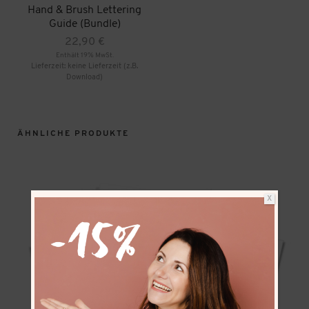
Hand & Brush Lettering
Guide (Bundle)
22,90
€
Enthält 19% MwSt.
Lieferzeit: keine Lieferzeit (z.B.
Download)
ÄHNLICHE PRODUKTE
X