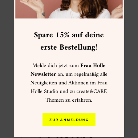
Spare 15% auf deine
erste Bestellung!
Melde dich jetzt zum
Frau Hölle
Watercolor Adventskalender
Newsletter
an, um regelmäßig alle
29,90
€
Neuigkeiten und Aktionen im Frau
Enthält 19% MwSt.
Lieferzeit: keine Lieferzeit (z.B. Download)
Hölle Studio und zu create&CARE
Themen zu erfahren.
ZUR ANMELDUNG