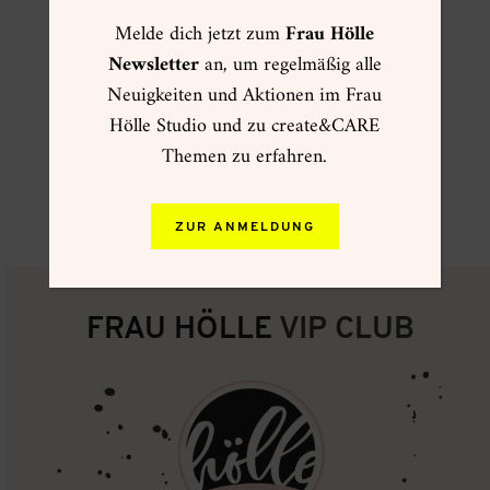
auf
Melde dich jetzt zum
Frau Hölle
der
Produktseite
Newsletter
an, um regelmäßig alle
gewählt
werden
Neuigkeiten und Aktionen im Frau
Hölle Studio und zu create&CARE
uni-ball Signo Broad
Themen zu erfahren.
Gelroller
3,90
€
zzgl.
Versand
ZUR ANMELDUNG
FRAU HÖLLE
VIP CLUB