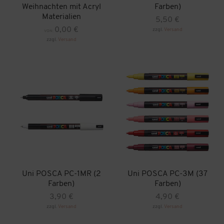
Weihnachten mit Acryl
Farben)
Materialien
5,50
€
0,00
€
zzgl.
Versand
VON:
Dieses
zzgl.
Versand
Produkt
weist
mehrere
Varianten
auf.
Die
Optionen
können
auf
der
Produktseite
gewählt
werden
Uni POSCA PC-1MR (2
Uni POSCA PC-3M (37
Farben)
Farben)
3,90
€
4,90
€
zzgl.
Versand
zzgl.
Versand
Dieses
Dieses
Produkt
Produkt