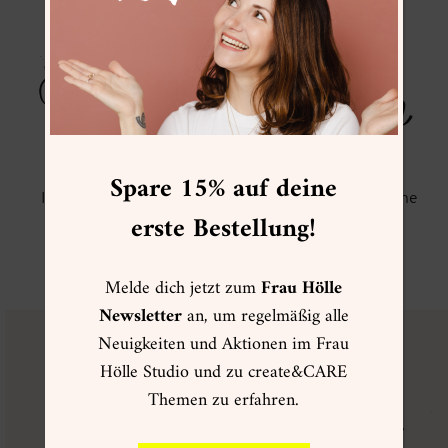
Spare 15% auf deine
IG Story Sticker “Merry
IG Story Sticker “Frohe
erste Bestellung!
Christmas”
Ostern”
0,00
€
0,00
€
Melde dich jetzt zum
Frau Hölle
Newsletter
an, um regelmäßig alle
Neuigkeiten und Aktionen im Frau
FRAU HÖLLE
VIP CLUB
Hölle Studio und zu create&CARE
Themen zu erfahren.