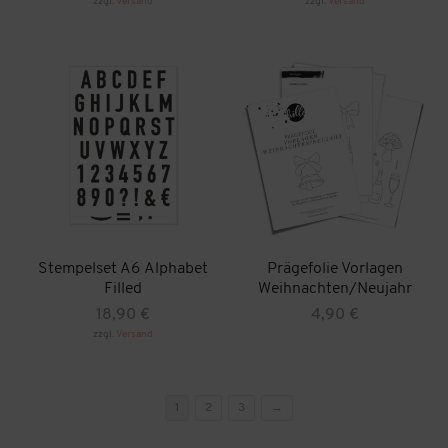
zzgl.
Versand
zzgl.
Versand
Dieses
Produkt
weist
mehrere
Varianten
auf.
Die
Optionen
können
auf
der
Produktseite
gewählt
werden
Stempelset A6 Alphabet
Prägefolie Vorlagen
Filled
Weihnachten/Neujahr
18,90
€
4,90
€
zzgl.
Versand
1
2
3
→