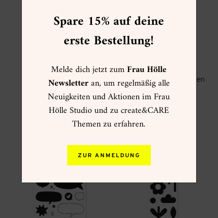
Spare 15% auf deine
erste Bestellung!
Melde dich jetzt zum
Frau Hölle
Newsletter
an, um regelmäßig alle
Stempelset A6 Mini
Stempelset A6 Für jeden
Frühling
Anlass
Neuigkeiten und Aktionen im Frau
18,90
€
18,90
€
Hölle Studio und zu create&CARE
zzgl.
Versand
zzgl.
Versand
Themen zu erfahren.
ZUR ANMELDUNG