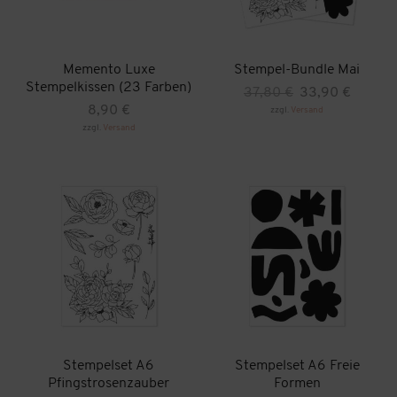
Memento Luxe
Stempel-Bundle Mai
Stempelkissen (23 Farben)
Ursprünglicher
Aktueller
37,80
€
33,90
€
Preis
Preis
8,90
€
zzgl.
Versand
war:
ist:
zzgl.
Versand
Dieses
37,80 €
33,90 €.
Produkt
weist
mehrere
Varianten
auf.
Die
Optionen
können
auf
der
Produktseite
gewählt
werden
Stempelset A6
Stempelset A6 Freie
Pfingstrosenzauber
Formen