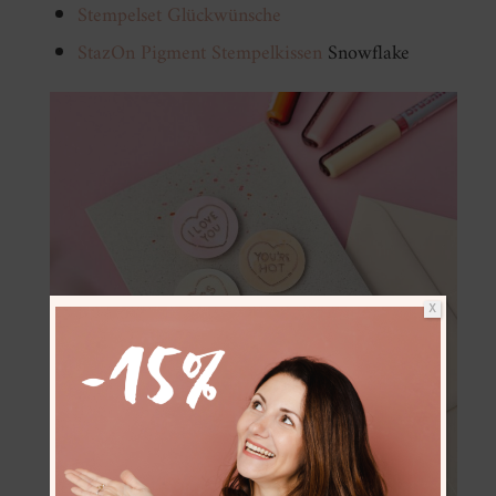
Stempelset Glückwünsche
StazOn Pigment Stempelkissen
Snowflake
X