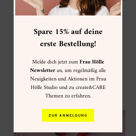
Verwendete Materialien:
Kartenset Graspapier
Spare 15% auf deine
Canson Mix Media Imagine
, A5
erste Bestellung!
Sakura Quickie Glue
Rico Design Transferfolie
, Rosé Gold
Melde dich jetzt zum
Frau Hölle
Brush Pens, z.B.
Tombow ABT Dual Brush Pen
Newsletter
an, um regelmäßig alle
Neuigkeiten und Aktionen im Frau
Pentel Brush Sign Pen
, Koralle-Orange
Hölle Studio und zu create&CARE
SES15C-F2
Themen zu erfahren.
Folia Klebepads
ZUR ANMELDUNG