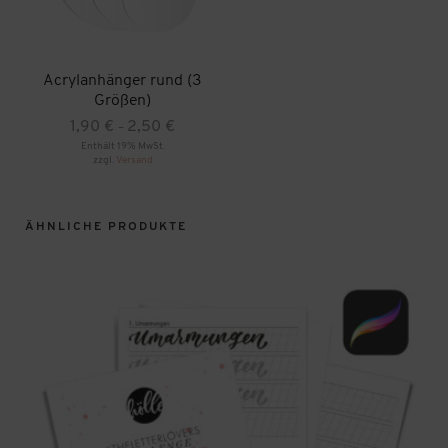
Acrylanhänger rund (3
Größen)
Preisspanne:
1,90
€
2,50
€
–
1,90 €
Enthält 19% MwSt.
zzgl.
Versand
bis
Dieses
2,50 €
Produkt
weist
mehrere
ÄHNLICHE PRODUKTE
Varianten
auf.
Die
Optionen
können
auf
der
Produktseite
gewählt
werden