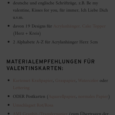
deutsche und englische Schriftzüge, z.B. Be my
valentine, Kisses for you, für immer, Ich Liebe Dich
u.v.m.
davon 19 Designs für
Acrylanhänger,
Cake Topper
(Herz + Kreis)
2 Alphabete A-Z für Acrylanhänger Herz 5cm
MATERIALEMPFEHLUNGEN FÜR
VALENTINSKARTEN:
Kartenset Kraftpapier
,
Graspapier
,
Watercolor
oder
Lettering
ODER Postkarten (
Aquarellpapier
,
normales Papier
)
Umschlagset Rot/Rosa
AMI Graphit-/Transferpapier
(zum Übertragen der