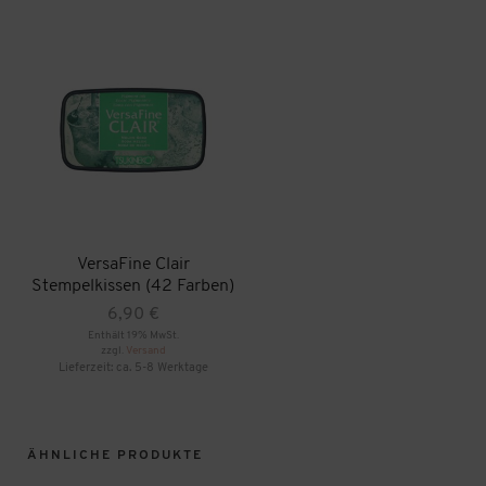
VersaFine Clair
Stempelkissen (42 Farben)
6,90
€
Enthält 19% MwSt.
zzgl.
Versand
Lieferzeit: ca. 5-8 Werktage
Dieses
Produkt
weist
mehrere
ÄHNLICHE PRODUKTE
Varianten