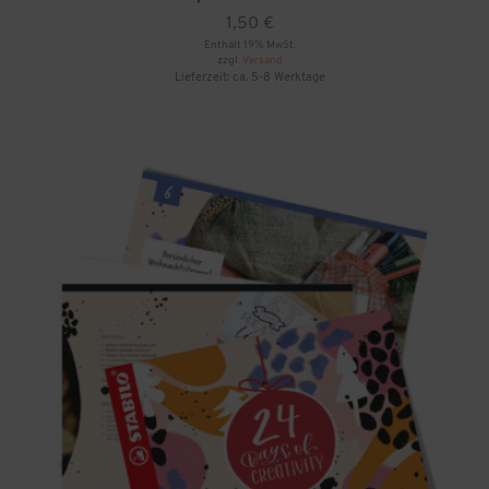
1,50
€
Enthält 19% MwSt.
zzgl.
Versand
Lieferzeit: ca. 5-8 Werktage