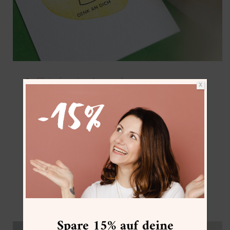
Clairefontaine Aquapad
X
Stempelgummi
Linolschnittwerkzeug
VersaColor Stempelfarbe
63
Stempelset Lieblingsmensch
Stempelset Vasen & Gläser
Stempelset Zweige & Blätter
DIY Stempel Guide
Spare 15% auf deine