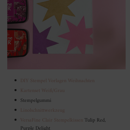
DIY Stempel Vorlagen Weihnachten
Kartenset Weiß/Grau
Stempelgummi
Linolschnittwerkzeug
VersaFine Clair Stempelkissen
Tulip Red,
Purple Delight