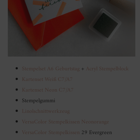
Stempelset A6 Geburtstag
+
Acryl Stempelblock
Kartenset Weiß C7/A7
Kartenset Neon C7/A7
Stempelgummi
Linolschnittwerkzeug
VersaColor Stempelkissen Neonorange
VersaColor Stempelkissen
29 Evergreen