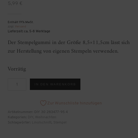
5,99
€
Enthält 19% MwSt.
zzgl.
Versand
Lieferzeit: ca. 5-8 Werktage
Der Stempelgummi in der Größe 8,5×11,5cm lässt sich
zur Herstellung von eigenen Stempeln verwenden.
Vorrätig
Stempelgummi
IN DEN WARENKORB
Menge
Zur Wunschliste hinzufügen
Artikelnummer:
DIY 30 283477-95 4
Kategorien:
DIY
,
Weihnachten
Schlagwörter:
Linolschnitt
,
Stempel