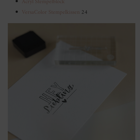
Acryl Stempelblock
VersaColor Stempelkissen
24