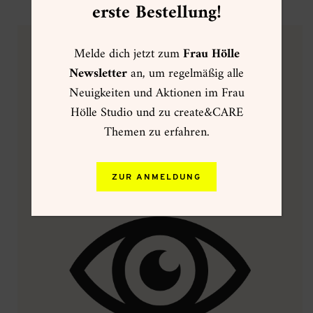
erste Bestellung!
Melde dich jetzt zum
Frau Hölle
VORTEILE VON CLEAR STAMPS
Newsletter
an, um regelmäßig alle
Clear Stamps = transparente Klar-Stempel aus
Neuigkeiten und Aktionen im Frau
Fotopolymer
Hölle Studio und zu create&CARE
Themen zu erfahren.
ZUR ANMELDUNG