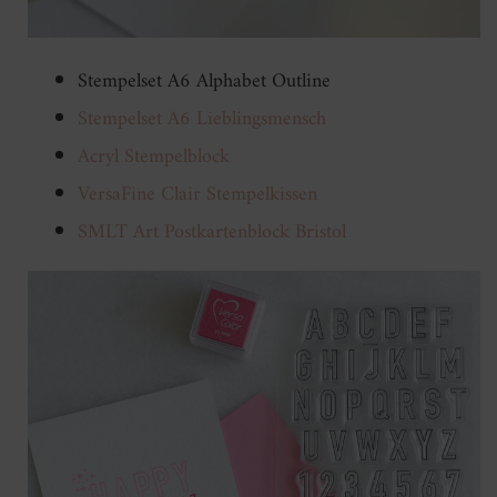
Stempelset A6 Alphabet Outline
Stempelset A6 Lieblingsmensch
Acryl Stempelblock
VersaFine Clair Stempelkissen
SMLT Art Postkartenblock Bristol