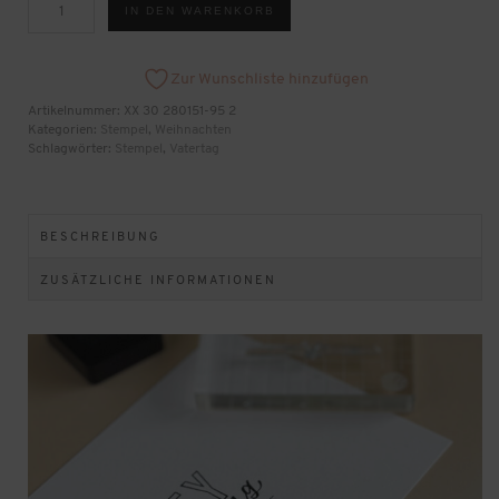
IN DEN WARENKORB
A6
Alphabet
Outline
Menge
Zur Wunschliste hinzufügen
Artikelnummer:
XX 30 280151-95 2
Kategorien:
Stempel
,
Weihnachten
Schlagwörter:
Stempel
,
Vatertag
BESCHREIBUNG
ZUSÄTZLICHE INFORMATIONEN