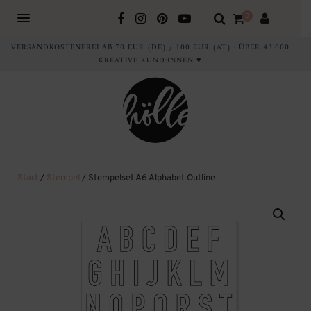
0
VERSANDKOSTENFREI AB 70 EUR (DE) / 100 EUR (AT) · ÜBER 43.000
KREATIVE KUND:INNEN ♥
Start
/
Stempel
/ Stempelset A6 Alphabet Outline