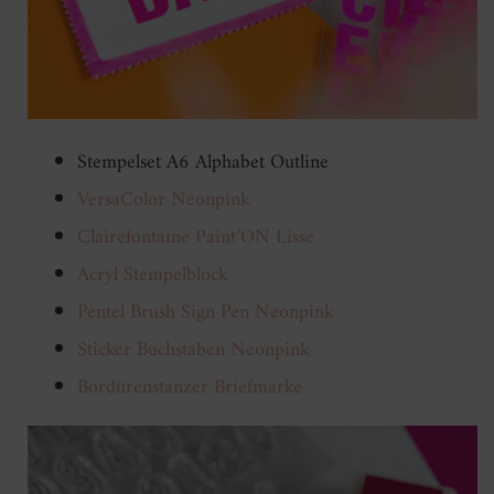
Stempelset A6 Alphabet Outline
VersaColor Neonpink
Clairefontaine Paint’ON Lisse
Acryl Stempelblock
Pentel Brush Sign Pen Neonpink
Sticker Buchstaben Neonpink
Bordürenstanzer Briefmarke