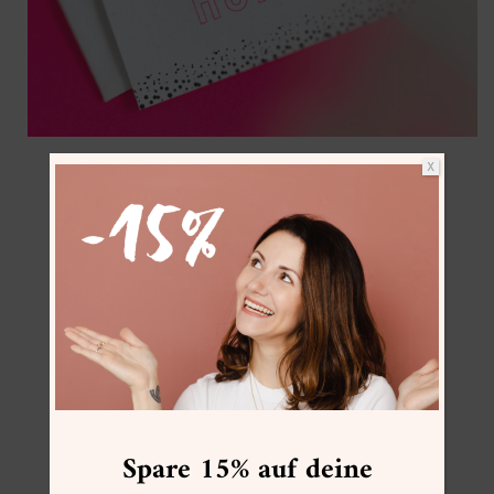
X
VersaColor Neonpink
VersaFine Clair Schwarz
Kartenset Offwhite C7/A7
Stempelset Deko Elemente
Stempelset Alphabet Outline
Acryl Stempelblock
Pentel Brush Sign Pen Pigment
Spare 15% auf deine
ZU ALLEN GESTALTUNGSIDEEN