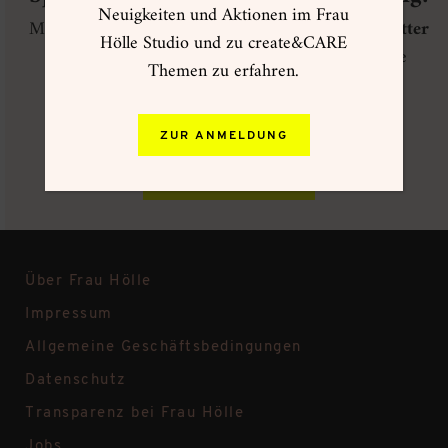
Neuigkeiten und Aktionen im Frau
Melde dich jetzt zum
Frau Hölle VIP Club Newsletter
Hölle Studio und zu create&CARE
an, um regelmäßig über Neuheiten im Frau Hölle
Themen zu erfahren.
Onlineshop informiert zu werden und exklusive
Angebote zu erhalten!
ZUR ANMELDUNG
ZUR ANMELDUNG
Über Frau Hölle
Impressum
Allgemeine Geschäftsbedingungen
Datenschutz
Transparenz bei Frau Hölle
Jobs