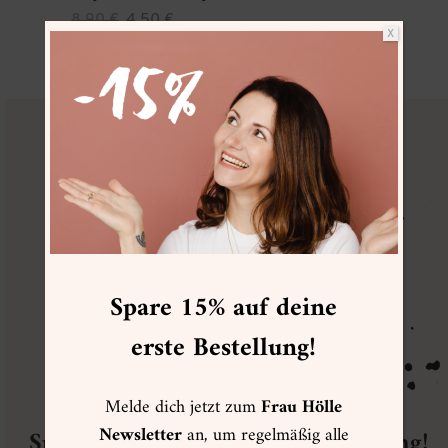
Ursprünglicher
Aktueller
8,90
€
4,50
€
X
Preis
Preis
zzgl.
Versand
war:
ist:
8,90 €
4,50 €.
FRAU HÖLLE
VIP CLUB
Spare 15% auf deine
erste Bestellung!
Melde dich jetzt zum
Frau Hölle
Newsletter
an, um regelmäßig alle
Spare 15% auf deine erste Bestellung!