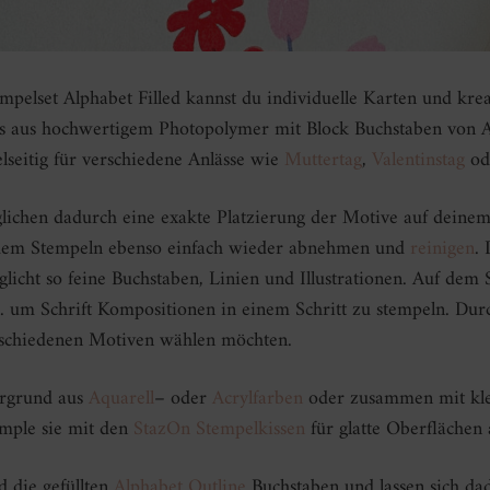
mpelset Alphabet Filled kannst du individuelle Karten und krea
mps aus hochwertigem Photopolymer mit Block Buchstaben von 
elseitig für verschiedene Anlässe wie
Muttertag
,
Valentinstag
od
ichen dadurch eine exakte Platzierung der Motive auf deinem P
 dem Stempeln ebenso einfach wieder abnehmen und
reinigen
.
glicht so feine Buchstaben, Linien und Illustrationen. Auf de
.B. um Schrift Kompositionen in einem Schritt zu stempeln. Du
verschiedenen Motiven wählen möchten.
ergrund aus
Aquarell
– oder
Acrylfarben
oder zusammen mit kl
emple sie mit den
StazOn Stempelkissen
für glatte Oberflächen
d die gefüllten
Alphabet Outline
Buchstaben und lassen sich da