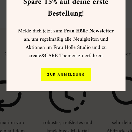
Spare 15% auf deine erste
Bestellung!
ZU ALLEN GESTALTUNGSIDEEN
Melde dich jetzt zum
Frau Hölle Newsletter
an, um regelmäßig alle Neuigkeiten und
VORTEILE VON CLEAR STAMPS
Aktionen im Frau Hölle Studio und zu
Clear Stamps = transparente Klar-Stempel aus Fotopolymer
create&CARE Themen zu erfahren.
ZUR ANMELDUNG
nation von
robustes, reißfestes und
sehr deta
eln auf dem
langlebiges Material
Abdrücke du