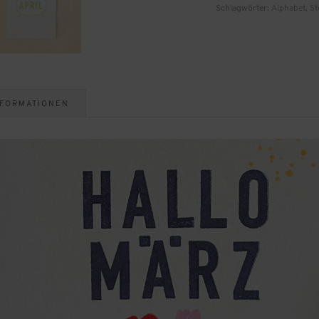
Schlagwörter:
Alphabet
,
St
NFORMATIONEN