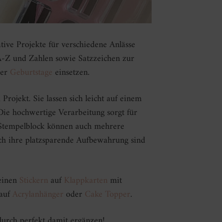
tive Projekte für verschiedene Anlässe
A-Z und Zahlen sowie Satzzeichen zur
er
Geburtstage
einsetzen.
rojekt. Sie lassen sich leicht auf einem
 Die hochwertige Verarbeitung sorgt für
m Stempelblock können auch mehrere
rch ihre platzsparende Aufbewahrung sind
einen
Stickern
auf
Klappkarten
mit
 auf
Acrylanhänger
oder
Cake Topper
.
durch perfekt damit ergänzen!