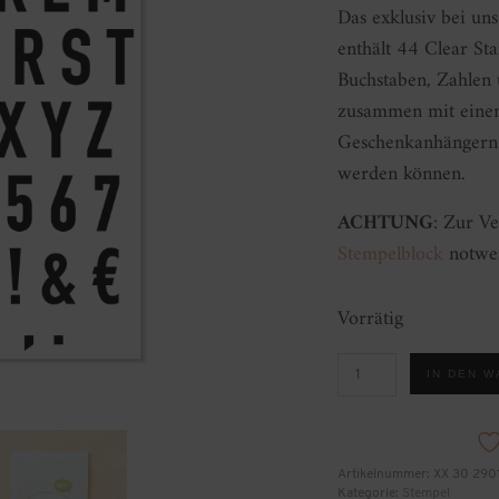
Das exklusiv bei uns
enthält 44 Clear S
Buchstaben, Zahlen u
zusammen mit einem
Geschenkanhängern 
werden können.
ACHTUNG
: Zur V
Stempelblock
notwen
Vorrätig
Stempelset
IN DEN 
A6
Alphabet
Filled
Menge
Artikelnummer:
XX 30 290
Kategorie:
Stempel