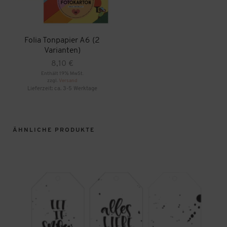
Folia Tonpapier A6 (2
Varianten)
8,10
€
Enthält 19% MwSt.
zzgl.
Versand
Lieferzeit: ca. 3-5 Werktage
Dieses
Produkt
weist
mehrere
ÄHNLICHE PRODUKTE
Varianten
auf.
Die
Optionen
können
auf
der
Produktseite
gewählt
werden