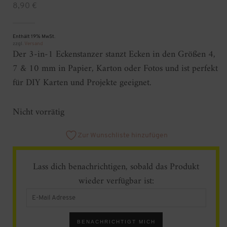
8,90
€
Enthält 19% MwSt.
zzgl.
Versand
Der 3-in-1 Eckenstanzer stanzt Ecken in den Größen 4,
7 & 10 mm in Papier, Karton oder Fotos und ist perfekt
für DIY Karten und Projekte geeignet.
Nicht vorrätig
Zur Wunschliste hinzufügen
Lass dich benachrichtigen, sobald das Produkt
wieder verfügbar ist:
Enter
your
email
address
BENACHRICHTIGT MICH
to