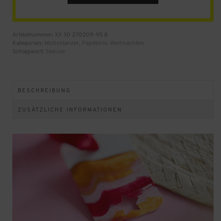
join
the
waitlist
for
Artikelnummer:
XX 30 270209-95 8
this
Kategorien:
Motivstanzer
,
Papeterie
,
Weihnachten
product
Schlagwort:
Stanzer
BESCHREIBUNG
ZUSÄTZLICHE INFORMATIONEN