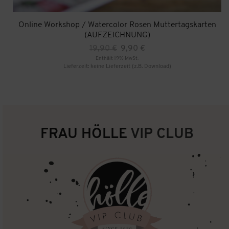
Online Workshop / Watercolor Rosen Muttertagskarten
(AUFZEICHNUNG)
Ursprünglicher
Aktueller
19,90
€
9,90
€
Preis
Preis
Enthält 19% MwSt.
war:
ist:
Lieferzeit: keine Lieferzeit (z.B. Download)
19,90 €
9,90 €.
FRAU HÖLLE
VIP CLUB