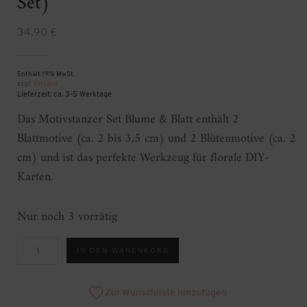
Set)
34,90
€
Enthält 19% MwSt.
zzgl.
Versand
Lieferzeit: ca. 3-5 Werktage
Das Motivstanzer Set Blume & Blatt enthält 2
Blattmotive (ca. 2 bis 3,5 cm) und 2 Blütenmotive (ca. 2
cm) und ist das perfekte Werkzeug für florale DIY-
Karten.
Nur noch 3 vorrätig
Motivstanzer
IN DEN WARENKORB
Blume
&
Blatt
(4er
Zur Wunschliste hinzufügen
Set)