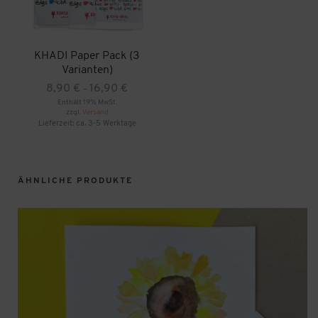
Produktseite
gewählt
werden
KHADI Paper Pack (3
Varianten)
Preisspanne:
8,90
€
16,90
€
–
8,90 €
Enthält 19% MwSt.
zzgl.
Versand
bis
Lieferzeit: ca. 3-5 Werktage
16,90 €
Dieses
Produkt
weist
mehrere
ÄHNLICHE PRODUKTE
Varianten
auf.
Die
Optionen
können
auf
der
Produktseite
gewählt
werden