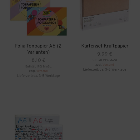
Folia Tonpapier A6 (2
Kartenset Kraftpapier
Varianten)
9,99
€
8,10
€
Enthält 19% MwSt.
zzgl.
Versand
Enthält 19% MwSt.
Lieferzeit: ca. 3-5 Werktage
zzgl.
Versand
Lieferzeit: ca. 3-5 Werktage
Dieses
Produkt
weist
mehrere
Varianten
auf.
Die
Optionen
können
auf
der