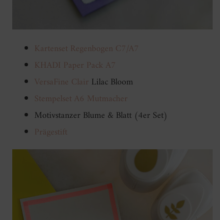
Kartenset Regenbogen C7/A7
KHADI Paper Pack A7
VersaFine Clair
Lilac Bloom
Stempelset A6 Mutmacher
Motivstanzer Blume & Blatt (4er Set)
Prägestift