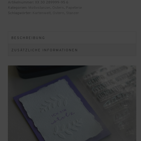
Menge
Artikelnummer:
XX 30 289999-95 6
Kategorien:
Motivstanzer
,
Ostern
,
Papeterie
Schlagwörter:
Kartenwelt
,
Ostern
,
Stanzer
BESCHREIBUNG
ZUSÄTZLICHE INFORMATIONEN