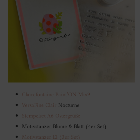
Clairefontaine Paint’ON Mix9
VersaFine Clair
Nocturne
Stempelset A6 Ostergrüße
Motivstanzer Blume & Blatt (4er Set)
Motivstanzer Ei (3er Set)