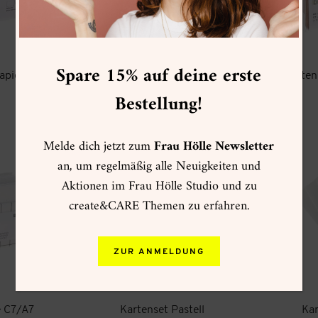
Spare 15% auf deine erste
apier
Kartenset Weiß C7/A7
Karten
Bestellung!
6,49
€
zzgl.
Versand
Melde dich jetzt zum
Frau Hölle Newsletter
an, um regelmäßig alle Neuigkeiten und
Aktionen im Frau Hölle Studio und zu
create&CARE Themen zu erfahren.
ZUR ANMELDUNG
e C7/A7
Kartenset Pastell
Kar