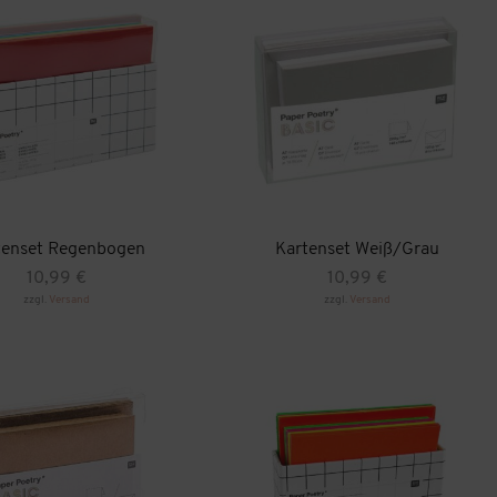
ite
tenset Regenbogen
Kartenset Weiß/Grau
10,99
€
10,99
€
zzgl.
Versand
zzgl.
Versand