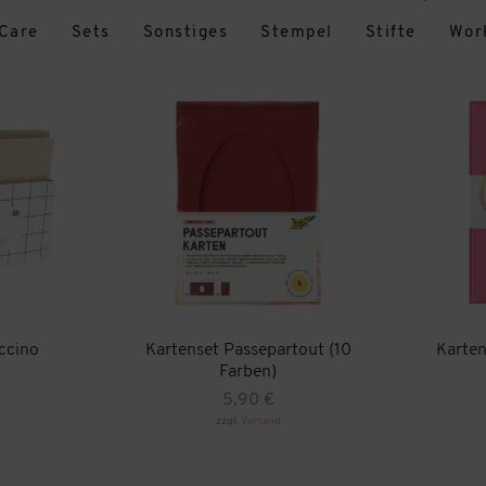
-Care
Sets
Sonstiges
Stempel
Stifte
Wor
ccino
Kartenset Passepartout (10
Karten
Farben)
5,90
€
Dieses
zzgl.
Versand
Produkt
Dieses
weist
Produkt
mehrere
weist
Varianten