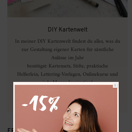
DIY Kartenwelt
In meiner DIY Kartenwelt findest du alles, was du
zur Gestaltung eigener Karten für sämtliche
Anlässe im Jahr
benötigst: Kartensets, Stifte, praktische
Helferlein, Lettering-Vorlagen, Onlinekurse und
jede Menge Inspiration!
X
ZUR DIY KARTENWELT
FRAU HÖLLE EMPFEHLUNG: