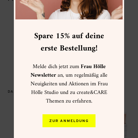
Wenn’s mal schnell gehen muss
und/oder man nur eine kleine
Spare 15% auf deine
(Gruß-)Botschaft übermitteln will,
erste Bestellung!
sind diese Mini-Karten genau das
Richtige!
Melde dich jetzt zum
Frau Hölle
Newsletter
an, um regelmäßig alle
Neuigkeiten und Aktionen im Frau
Hölle Studio und zu create&CARE
DAS KÖNNTE DIR AUCH GEFALLEN …
Themen zu erfahren.
ZUR ANMELDUNG