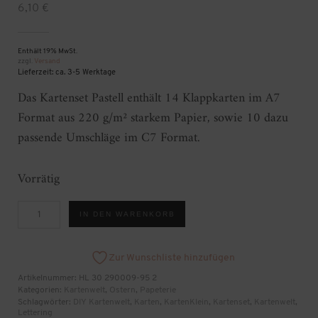
6,10
€
Enthält 19% MwSt.
zzgl.
Versand
Lieferzeit: ca. 3-5 Werktage
Das Kartenset Pastell enthält 14 Klappkarten im A7
Format aus 220 g/m² starkem Papier, sowie 10 dazu
passende Umschläge im C7 Format.
Vorrätig
Kartenset
IN DEN WARENKORB
Pastell
C7/A7
Menge
Zur Wunschliste hinzufügen
Artikelnummer:
HL 30 290009-95 2
Kategorien:
Kartenwelt
,
Ostern
,
Papeterie
Schlagwörter:
DIY Kartenwelt
,
Karten
,
KartenKlein
,
Kartenset
,
Kartenwelt
,
Lettering