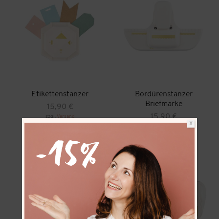
Etikettenstanzer
Bordürenstanzer
Briefmarke
15,90
€
15,90
€
zzgl.
Versand
X
zzgl.
Versand