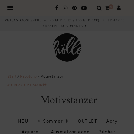
0
VERSANDKOSTENFREI AB 70 EUR (DE) / 100 EUR (AT) · ÜBER 43.000
KREATIVE KUND:INNEN ♥
Start
/
Papeterie
/ Motivstanzer
« zurück zur Übersicht
Motivstanzer
NEU
☀ Sommer ☀
OUTLET
Acryl
Aquarell
Ausmalvorlagen
Bücher