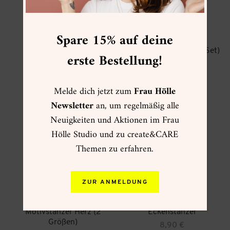
Spare 15% auf deine
Motivstanzer Schleife
Motivstanzer Kreis,
Quadrat, Dreieck (3er Set)
15,90
€
erste Bestellung!
22,90
€
zzgl.
Versand
zzgl.
Versand
Melde dich jetzt zum
Frau Hölle
Newsletter
an, um regelmäßig alle
Neuigkeiten und Aktionen im Frau
Hölle Studio und zu create&CARE
Themen zu erfahren.
ZUR ANMELDUNG
Motivstanzer Herz (2
Eckenstanzer
Größen)
8,90
€