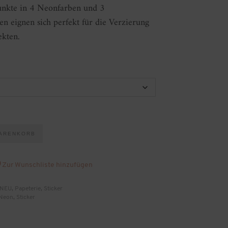
unkte in 4 Neonfarben und 3
n eignen sich perfekt für die Verzierung
ekten.
WARENKORB
Zur Wunschliste hinzufügen
NEU
,
Papeterie
,
Sticker
Neon
,
Sticker