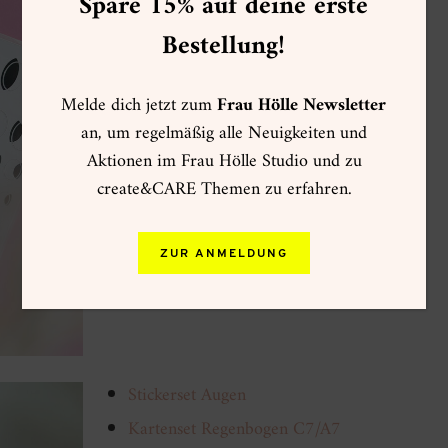
Spare 15% auf deine erste
Kartenset Regenbogen C7/A7
Bestellung!
Etikettenblock
Weiß
Sticker Neon Punkte 8mm
Melde dich jetzt zum
Frau Hölle Newsletter
Stickerblock Buchstaben
Schwarz
an, um regelmäßig alle Neuigkeiten und
Stempelset A6 Glückwünsche
Aktionen im Frau Hölle Studio und zu
create&CARE Themen zu erfahren.
VersaFine Clair Stempelkissen
Nocturne
ZUR ANMELDUNG
Stickerset Augen
Kartenset Regenbogen C7/A7