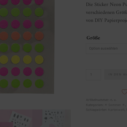
Die Sticker Neon P
verschiedenen Größe
von DIY Papierproj
Größe
Sticker
IN DEN 
Neon
Punkte
(3
Varianten)
Menge
Artikelnummer:
n. v.
Kategorien:
☀ Sommer ☀
,
Schlagwörter:
Kartenwelt
,