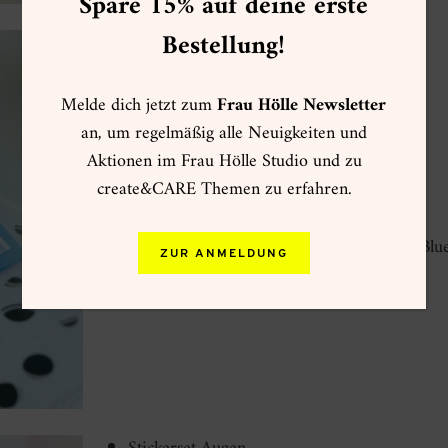
Spare 15% auf deine erste
Bestellung!
Stickerset Augen
Kartenset Regenbogen C7/A7
Melde dich jetzt zum
Frau Hölle Newsletter
Bastelkarton Muster
an, um regelmäßig alle Neuigkeiten und
Sticker Punkte
Aktionen im Frau Hölle Studio und zu
Stempelset A6 Hygge
create&CARE Themen zu erfahren.
Stempelset A6 Vasen & Gläser
VersaFine Clair Stempelkissen
Midnight Blu
ZUR ANMELDUNG