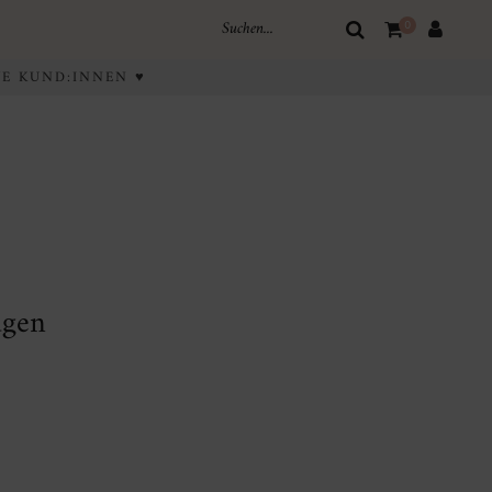
0
IVE KUND:INNEN ♥
ugen