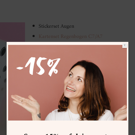
Stickerset Augen
Kartenset Regenbogen C7/A7
Etikettenblock
Weiß
X
Sticker Punkte
Stickerblock Buchstaben
Schwarz
Stempelset A6 Glückwünsche
VersaFine Clair Stempelkissen
Nocturne