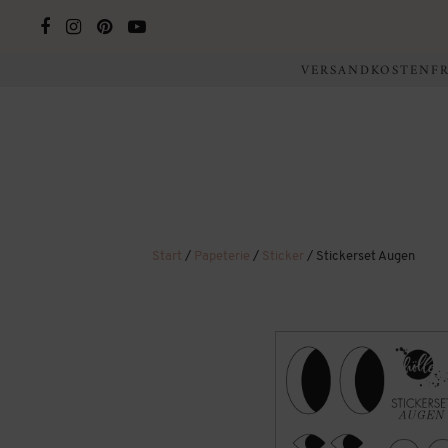
VERSANDKOSTENFRE
Start
/
Papeterie
/
Sticker
/ Stickerset Augen