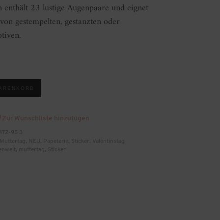
n enthält 23 lustige Augenpaare und eignet
 von gestempelten, gestanzten oder
tiven.
WARENKORB
Zur Wunschliste hinzufügen
472-95 3
Muttertag
,
NEU
,
Papeterie
,
Sticker
,
Valentinstag
enwelt
,
muttertag
,
Sticker