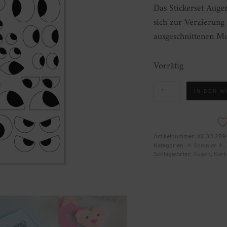
Das Stickerset Auge
sich zur Verzierung
ausgeschnittenen Mo
Vorrätig
Stickerset
IN DEN 
Augen
Menge
Artikelnummer:
XX 30 289
Kategorien:
☀ Sommer ☀
,
Schlagwörter:
Augen
,
Kart