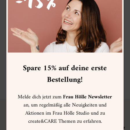
auf.
Die
Optionen
können
auf
der
Produktse
gewählt
werden
Spare 15% auf deine erste
Bestellung!
Melde dich jetzt zum
Frau Hölle Newsletter
an, um regelmäßig alle Neuigkeiten und
Aktionen im Frau Hölle Studio und zu
FRAU HÖLLE
VIP CLUB
create&CARE Themen zu erfahren.