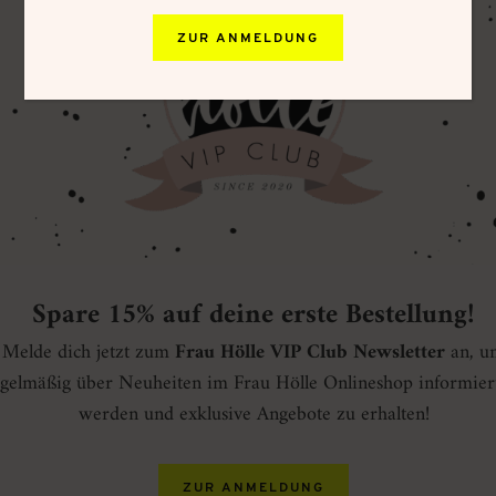
ZUR ANMELDUNG
Spare 15% auf deine erste Bestellung!
Melde dich jetzt zum
Frau Hölle VIP Club Newsletter
an, u
gelmäßig über Neuheiten im Frau Hölle Onlineshop informier
werden und exklusive Angebote zu erhalten!
ZUR ANMELDUNG