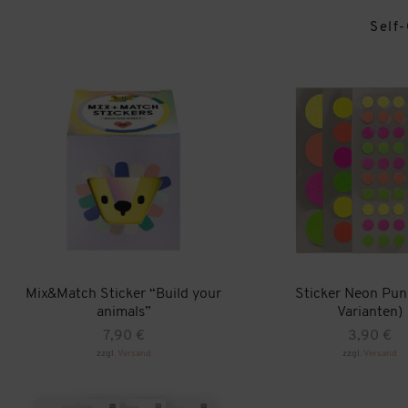
Self
Mix&Match Sticker “Build your
Sticker Neon Pun
animals”
Varianten)
7,90
€
3,90
€
zzgl.
Versand
zzgl.
Versand
Dieses
Produkt
weist