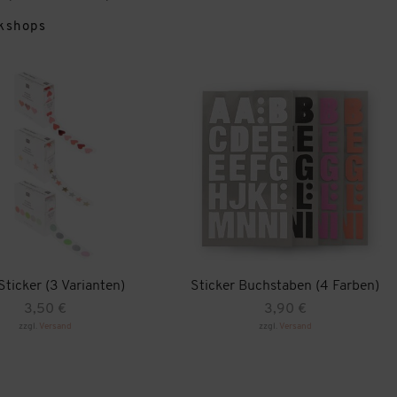
kshops
Sticker (3 Varianten)
Sticker Buchstaben (4 Farben)
3,50
€
3,90
€
zzgl.
Versand
zzgl.
Versand
Dieses
Produkt
weist
mehrere
Varianten