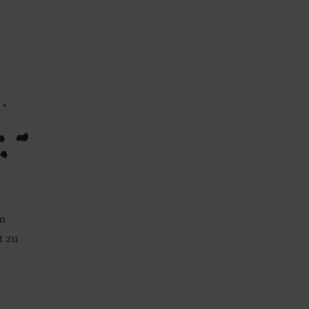
m
t zu