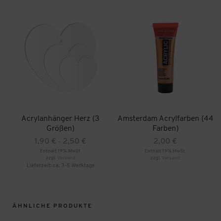
Acrylanhänger Herz (3
Amsterdam Acrylfarben (44
Größen)
Farben)
Preisspanne:
1,90
€
2,50
€
2,00
€
–
1,90 €
Enthält 19% MwSt.
Enthält 19% MwSt.
zzgl.
Versand
bis
zzgl.
Versand
Dieses
Lieferzeit: ca. 3-5 Werktage
2,50 €
Produkt
Dieses
weist
Produkt
mehrere
weist
Varianten
mehrere
auf.
ÄHNLICHE PRODUKTE
Varianten
Die
auf.
Optionen