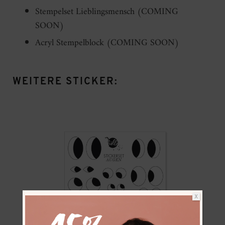
Stempelset Lieblingsmensch (COMING
SOON)
Acryl Stempelblock (COMING SOON)
WEITERE STICKER:
X