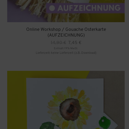
Online Workshop / Gouache Osterkarte
(AUFZEICHNUNG)
Ursprünglicher
Aktueller
14,90
€
7,45
€
Preis
Preis
Enthält 19% MwSt.
war:
ist:
Lieferzeit: keine Lieferzeit (z.B. Download)
14,90 €
7,45 €.