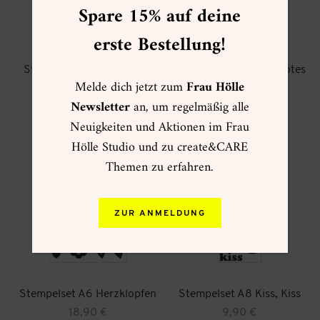
Spare 15% auf deine
erste Bestellung!
Stempelset A6 Mini Liebe
Stempelset A6 Love Notes
Melde dich jetzt zum
Frau Hölle
18,90
€
18,90
€
Newsletter
an, um regelmäßig alle
zzgl.
Versand
zzgl.
Versand
Neuigkeiten und Aktionen im Frau
Hölle Studio und zu create&CARE
Themen zu erfahren.
ZUR ANMELDUNG
Stempelset A6 Herzklopfen
Stempelset A8 Kiss, Kiss
18,90
€
9,90
€