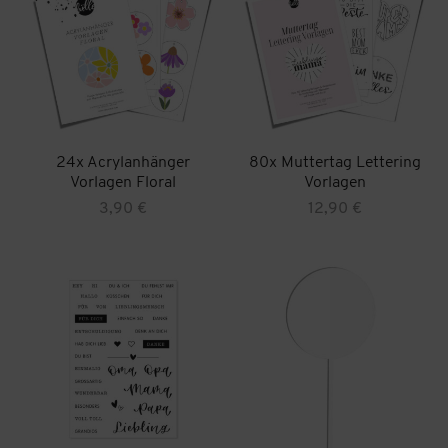
Die
Optionen
können
auf
der
Produktseite
gewählt
werden
24x Acrylanhänger
80x Muttertag Lettering
Vorlagen Floral
Vorlagen
3,90
€
12,90
€