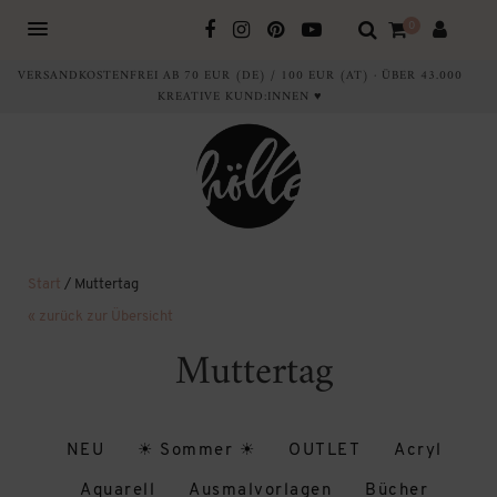
0
VERSANDKOSTENFREI AB 70 EUR (DE) / 100 EUR (AT) · ÜBER 43.000
KREATIVE KUND:INNEN ♥
Start
/ Muttertag
« zurück zur Übersicht
Muttertag
NEU
☀ Sommer ☀
OUTLET
Acryl
Aquarell
Ausmalvorlagen
Bücher