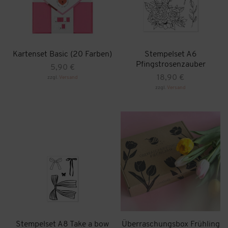
der
Produktseite
gewählt
werden
Kartenset Basic (20 Farben)
Stempelset A6
Pfingstrosenzauber
5,90
€
18,90
€
zzgl.
Versand
Dieses
zzgl.
Versand
Produkt
weist
mehrere
Varianten
auf.
Die
Optionen
können
auf
der
Produktseite
gewählt
werden
Stempelset A8 Take a bow
Überraschungsbox Frühling