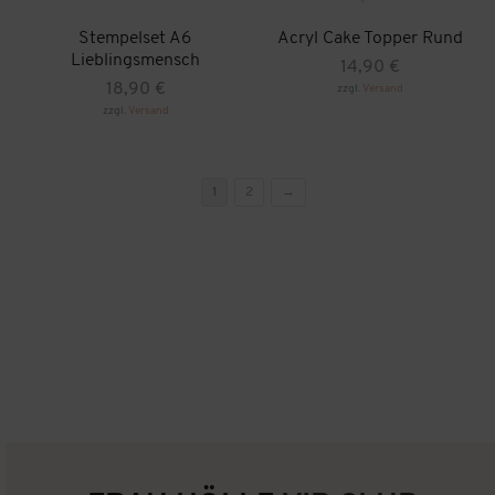
Stempelset A6
Acryl Cake Topper Rund
Lieblingsmensch
14,90
€
18,90
€
zzgl.
Versand
zzgl.
Versand
1
2
→