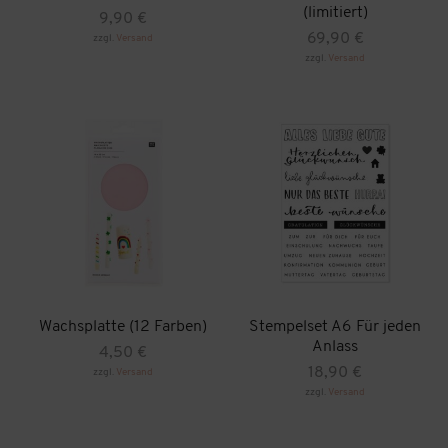
(limitiert)
9,90
€
69,90
€
zzgl.
Versand
zzgl.
Versand
Wachsplatte (12 Farben)
Stempelset A6 Für jeden
Anlass
4,50
€
18,90
€
zzgl.
Versand
Dieses
zzgl.
Versand
Produkt
weist
mehrere