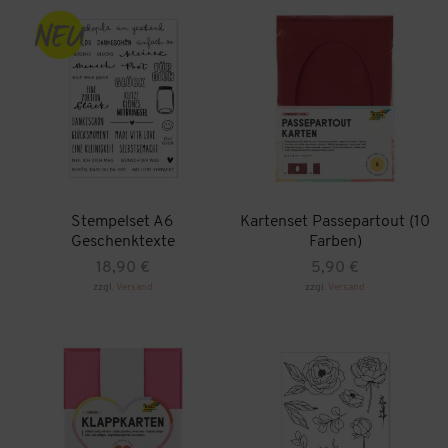
Stempelset A6
Kartenset Passepartout (10
Geschenktexte
Farben)
18,90
€
5,90
€
zzgl.
Versand
zzgl.
Versand
Dieses
Produkt
weist
mehrere
Varianten
auf.
Die
Optionen
können
auf