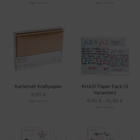
zzgl.
Versand
zzgl.
Versand
Kartenset Kraftpapier
KHADI Paper Pack (3
Varianten)
9,99
€
Preisspan
8,90
€
16,90
€
zzgl.
Versand
–
8,90 €
zzgl.
Versand
Dieses
bis
Produkt
16,90 €
weist
mehrere
Varianten
auf.