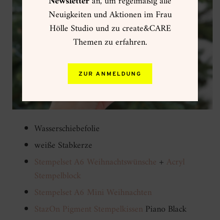
Newsletter
an, um regelmäßig alle
Neuigkeiten und Aktionen im Frau
Hölle Studio und zu create&CARE
Themen zu erfahren.
ZUR ANMELDUNG
Wasserschiebefolie
weiße Stabkerze
Stempelset A6 Weihnachtswünsche
+
Acryl
Stempelblock
Stempelset A6 Mini Weihnachten
StazOn Pigment Stempelkissen
Piano Black