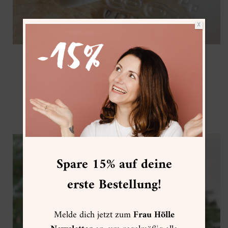
X
Wasserschiebefolie
weiße Stumpenkerze
Stempelset A6 Zahlen
+
Acryl Stempelblock
StazOn Pigment Stempelkissen
Piano Black
Spare 15% auf deine
erste Bestellung!
Melde dich jetzt zum
Frau Hölle