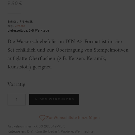
9,90
€
Enthält 19% MwSt.
zzgl.
Versand
Lieferzeit: ca. 3-5 Werktage
Die Wasserschiebefolie im DIN A5 Format ist im 5er
Set erhältlich und zur Übertragung von Stempelmotiven
auf glatte Oberflächen (z.B. Kerzen, Keramik,
Kunststoff) geeignet.
Vorrätig
Wasserschiebefolie
IN DEN WARENKORB
Menge
Zur Wunschliste hinzufügen
Artikelnummer:
XX 30 285549-95 3
Kategorien:
DIY
,
Künstlerbedarf
,
Papiere
,
Weihnachten