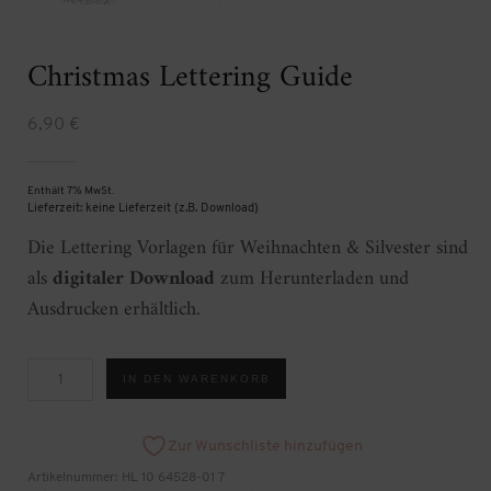
Christmas Lettering Guide
6,90
€
Enthält 7% MwSt.
Lieferzeit: keine Lieferzeit (z.B. Download)
Die Lettering Vorlagen für Weihnachten & Silvester sind
als
digitaler Download
zum Herunterladen und
Ausdrucken erhältlich.
Christmas
IN DEN WARENKORB
Lettering
Guide
[Digital]
Menge
Zur Wunschliste hinzufügen
Artikelnummer:
HL 10 64528-01 7