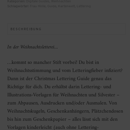
Kategorien:
Digitale Guides
,
Weihnachten
Schlagwörter:
Frau Hölle
,
Guide
,
Kartenwelt
,
Lettering
BESCHREIBUNG
In der Weihnachtsletterei…
…kommt so mancher Stift vorbei! Du bist in
Weihnachtsstimmung und vom Letteringfieber infiziert?
Dann ist der Christmas Lettering Guide genau das
Richtige für dich. Du erhältst darin Lettering- und
Illustrations-Vorlagen für Weihnachten und Silvester –
zum Abpausen, Ausdrucken und/oder Ausmalen. Von
Weihnachtskugeln, Geschenkanhängern, Plätzchendosen
bis hin zum Geschenkpapier – alles lässt sich mit den
Vorlagen kinderleicht (auch ohne Lettering-