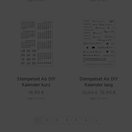
zzgl.
Versand
zzgl.
Versand
Stempelset A6 DIY
Stempelset A6 DIY
Kalender kurz
Kalender lang
Ursprünglicher
Aktueller
18,90
€
18,90
€
15,90
€
Preis
Preis
zzgl.
Versand
zzgl.
Versand
war:
ist:
18,90 €
15,90 €.
1
2
3
4
5
6
→