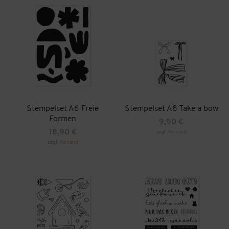
Stempelset A6 Freie
Stempelset A8 Take a bow
Formen
9,90
€
18,90
€
zzgl.
Versand
zzgl.
Versand