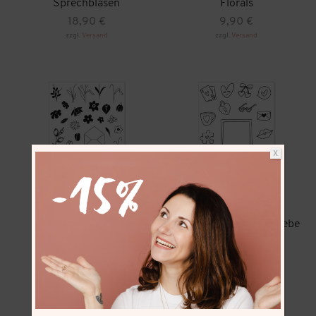
Sprechblasen
Florals
18,90
€
9,90
€
zzgl.
Versand
zzgl.
Versand
X
Stempelset A6
Stempelset A6 Mini Liebe
Frühlingsboten
18,90
€
18,90
€
zzgl.
Versand
zzgl.
Versand