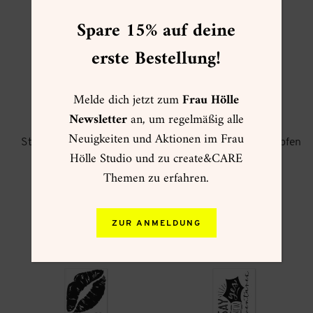
Spare 15% auf deine
erste Bestellung!
Melde dich jetzt zum
Frau Hölle
Newsletter
an, um regelmäßig alle
Neuigkeiten und Aktionen im Frau
Stempelset A6 Love Notes
Stempelset A6 Herzklopfen
Hölle Studio und zu create&CARE
18,90
€
18,90
€
Themen zu erfahren.
zzgl.
Versand
zzgl.
Versand
ZUR ANMELDUNG