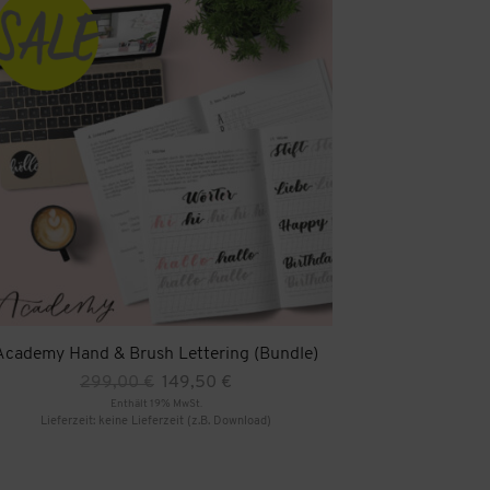
Academy Hand & Brush Lettering (Bundle)
Ursprünglicher
Aktueller
299,00
€
149,50
€
Preis
Preis
Enthält 19% MwSt.
war:
ist:
Lieferzeit: keine Lieferzeit (z.B. Download)
299,00 €
149,50 €.