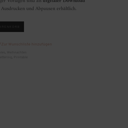
er Vorlagen sind als
digitaler Download
Ausdrucken und Abpausen erhältlich.
WARENKORB
Zur Wunschliste hinzufügen
bles
,
Weihnachten
ettering
,
Printable