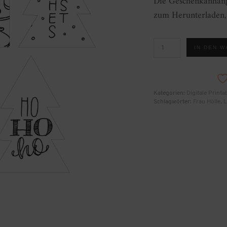
Die Geschenkanhäng
zum Herunterladen, 
Geschenkanhänger
IN DEN 
Vorlagen
Menge
Kategorien:
Digitale Printa
Schlagwörter:
Frau Hölle
,
L