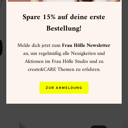
Spare 15% auf deine erste
Bestellung!
Melde dich jetzt zum
Frau Hölle Newsletter
an, um regelmäßig alle Neuigkeiten und
Aktionen im Frau Hölle Studio und zu
create&CARE Themen zu erfahren.
Sakura Pigma Micron (3 Größen)
3,90
€
Enthält 19% MwSt.
zzgl.
Versand
ZUR ANMELDUNG
Lieferzeit: ca. 3-5 Werktage
Dieses
Produkt
weist
mehrere
Varianten
auf.
Die