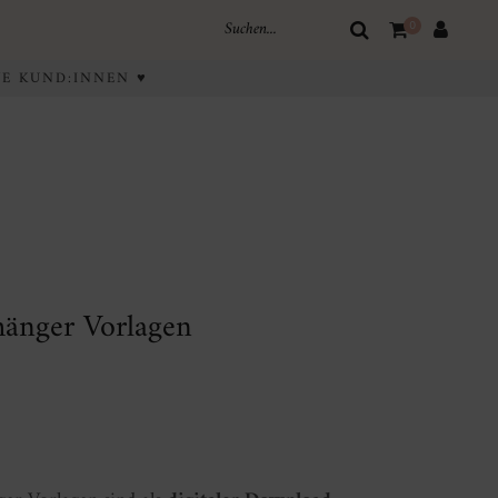
0
IVE KUND:INNEN ♥
änger Vorlagen