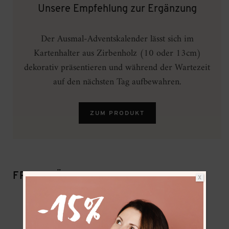
Unsere Empfehlung zur Ergänzung
Der Ausmal-Adventskalender lässt sich im
Kartenhalter aus Zirbenholz (10 oder 13cm)
dekorativ präsentieren und während der Wartezeit
auf den nächsten Tag aufbewahren.
ZUM PRODUKT
FRAU HÖLLE EMPFEHLUNG:
X
Ausmalen (“Adult Coloring”)
ist eine