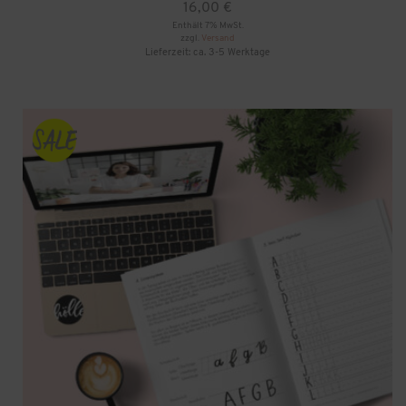
16,00
€
Enthält 7% MwSt.
zzgl.
Versand
Lieferzeit: ca. 3-5 Werktage