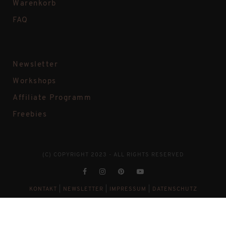
Warenkorb
FAQ
Newsletter
Workshops
Affiliate Programm
Freebies
(C) COPYRIGHT 2023 - ALL RIGHTS RESERVED
KONTAKT
|
NEWSLETTER
|
IMPRESSUM
|
DATENSCHUTZ
VERTRAG WIDERRUFEN