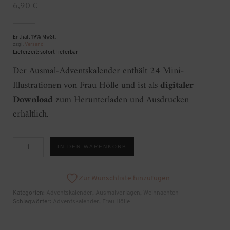
6,90
€
Enthält 19% MwSt.
zzgl.
Versand
Lieferzeit: sofort lieferbar
Der Ausmal-Adventskalender enthält 24 Mini-
Illustrationen von Frau Hölle und ist als
digitaler
Download
zum Herunterladen und Ausdrucken
erhältlich.
Ausmal-
IN DEN WARENKORB
Adventskalender
[Digital]
Menge
Zur Wunschliste hinzufügen
Kategorien:
Adventskalender
,
Ausmalvorlagen
,
Weihnachten
Schlagwörter:
Adventskalender
,
Frau Hölle