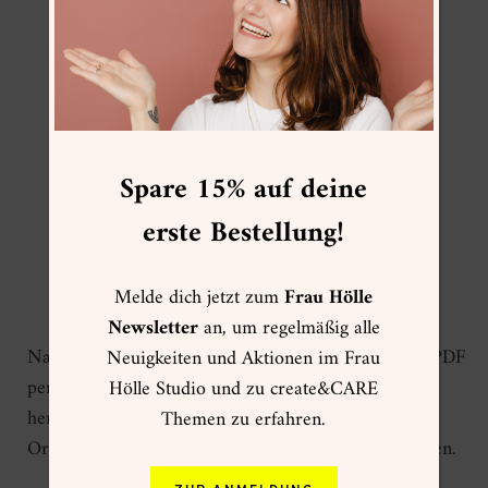
wundervolle Möglichkeit, um in der
stressigen und hektischen
Vorweihnachtszeit abzuschalten und
jeden Tag 5 Minuten kreativ zu
werden. Und mit unserem Ausmal-
Adventskalender und den zugehörigen
Spare 15% auf deine
Ausmalsets musst du dich nicht um die
erste Bestellung!
Motive und Materialien dafür
kümmern.
Melde dich jetzt zum
Frau Hölle
Newsletter
an, um regelmäßig alle
Nach dem Kauf erhältst du die Download-Datei als PDF
Neuigkeiten und Aktionen im Frau
per E-Mail zugeschickt. Diese Datei kannst du
Hölle Studio und zu create&CARE
herunterladen, die darauf abgebildete Vorlage in
Themen zu erfahren.
Originalgröße auf DIN A5 ausdrucken und übertragen.