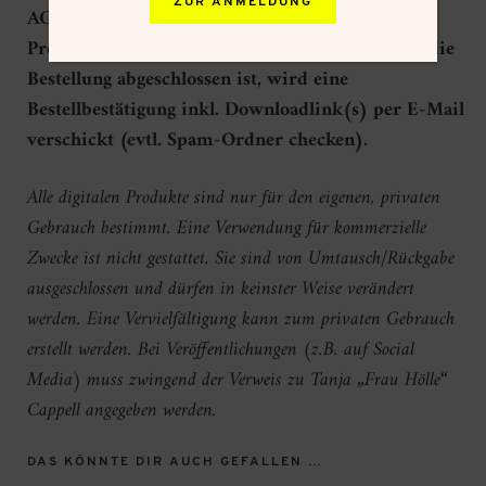
ZUR ANMELDUNG
ACHTUNG: Es handelt sich hier um ein digitales
Produkt bzw. einen digitalen Download. Sobald die
Bestellung abgeschlossen ist, wird eine
Bestellbestätigung inkl. Downloadlink(s) per E-Mail
verschickt (evtl. Spam-Ordner checken).
Alle digitalen Produkte sind nur für den eigenen, privaten
Gebrauch bestimmt. Eine Verwendung für kommerzielle
Zwecke ist nicht gestattet. Sie sind von Umtausch/Rückgabe
ausgeschlossen und dürfen in keinster Weise verändert
werden. Eine Vervielfältigung kann zum privaten Gebrauch
erstellt werden. Bei Veröffentlichungen (z.B. auf Social
Media) muss zwingend der Verweis zu Tanja „Frau Hölle“
Cappell angegeben werden.
DAS KÖNNTE DIR AUCH GEFALLEN …