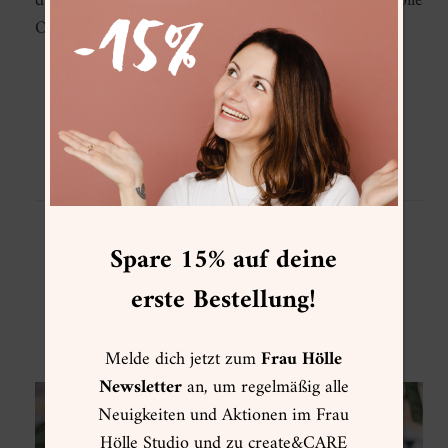
du unsere Geschenkempfehlungen aus dem Frau Hölle
Onlineshop für Gouache…
WEITERLESEN
1
Spare 15% auf deine
ALLGEMEIN
•
HAND LETTERING
erste Bestellung!
Geschenkideen zu Weihnachten für
Lettering Fans
Melde dich jetzt zum
Frau Hölle
24/11/2021
Newsletter
an, um regelmäßig alle
Neuigkeiten und Aktionen im Frau
Hölle Studio und zu create&CARE