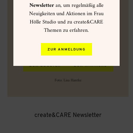
Newsletter
an, um regelmäßig alle
kreativen Selbstfürsorge-Routine
.
Neuigkeiten und Aktionen im Frau
Hölle Studio und zu create&CARE
NEU:
Mit dem
7-tägigen create&CARE
Themen zu erfahren.
Minikurs
kannst du in die Verbindung aus
Achtsamkeit und Kreativität erst einmal
hineinschnuppern!
ZUR ANMELDUNG
ZUM BOOSTER
ZUM MINIKURS
Foto: Lisa Hantke
create&CARE Newsletter