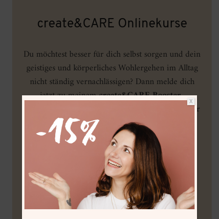
create&CARE Onlinekurse
Du möchtest besser für dich selbst sorgen und dein
geistiges und körperliches Wohlergehen im Alltag
nicht ständig vernachlässigen? Dann melde dich
jetzt zu meinem
create&CARE Booster-
X
Programm
an und mach dich gemeinsam mit mir
auf die Entdeckungsreise zu deiner eigenen,
kreativen Selbstfürsorge-Routine
.
NEU:
Mit dem
7-tägigen create&CARE
Minikurs
kannst du in die Verbindung aus
Achtsamkeit und Kreativität erst einmal
hineinschnuppern!