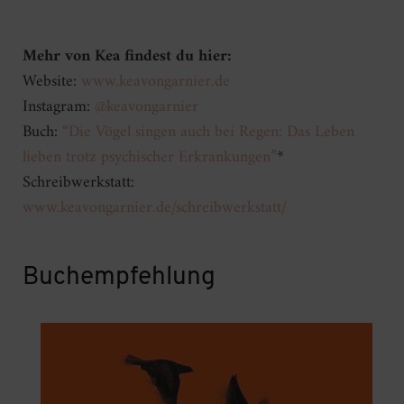
Mehr von Kea findest du hier:
Website:
www.keavongarnier.de
Instagram:
@keavongarnier
Buch:
“Die Vögel singen auch bei Regen: Das Leben
lieben trotz psychischer Erkrankungen”
*
Schreibwerkstatt:
www.keavongarnier.de/schreibwerkstatt/
Buchempfehlung