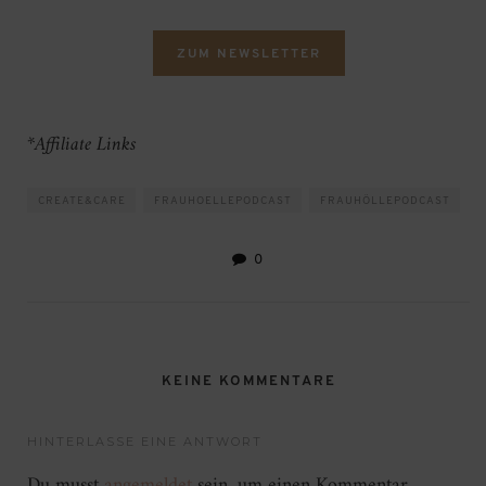
ZUM NEWSLETTER
*Affiliate Links
CREATE&CARE
FRAUHOELLEPODCAST
FRAUHÖLLEPODCAST
0
KEINE KOMMENTARE
HINTERLASSE EINE ANTWORT
Du musst
angemeldet
sein, um einen Kommentar