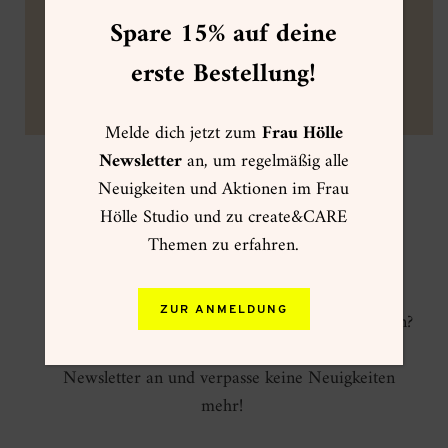
Spare 15% auf deine
ZUM BOOSTER
ZUM MINIKURS
erste Bestellung!
Foto: Lisa Hantke
Melde dich jetzt zum
Frau Hölle
Newsletter
an, um regelmäßig alle
Neuigkeiten und Aktionen im Frau
create&CARE Newsletter
Hölle Studio und zu create&CARE
Themen zu erfahren.
Du möchtest über neue create&CARE Produkte
informiert werden, Einblicke hinter die Kulissen
ZUR ANMELDUNG
erhalten und von exklusiven Angeboten profitieren?
Dann melde dich jetzt zum create&CARE
Newsletter an und verpasse keine Neuigkeiten
mehr!