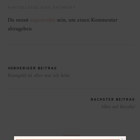
HINTERLASSE EINE ANTWORT
Du musst
angemeldet
sein, um einen Kommentar
abzugeben.
VORHERIGER BEITRAG
Roségold ist alles was ich liebe
NÄCHSTER BEITRAG
Alles auf Koralle!