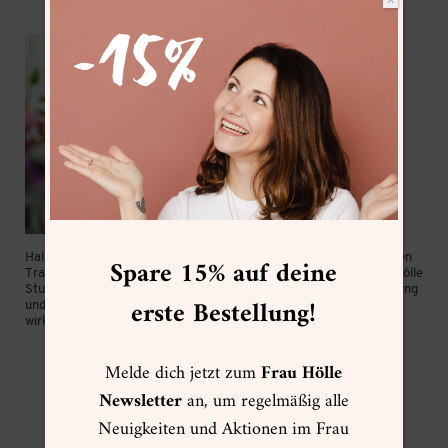
X
Hallo, ich bin Frau Hölle aus München! Seit Mai 2016 lebe ich meinen
Spare 15% auf deine
Traum als “Lettering/Watercolor Artist & Coach”. Mit dem “Frau Hölle
Studio” verbreite ich die Faszination der modernen Schriftgestaltung
erste Bestellung!
und Aquarellmalerei und beweise dabei immer wieder, dass Kunst
wirklich jeder kann!
Mehr von mir »
Melde dich jetzt zum
Frau Hölle
Newsletter
an, um regelmäßig alle
Neuigkeiten und Aktionen im Frau
ACADEMY ONLINEKURSE