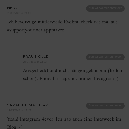
NERO
Zum Antworten anmelden
29/01/2013 at 20:01
Ich bevorzuge mittlerweile EyeEm, check das mal aus.
#supportyourlocalappmaker
FRAU HÖLLE
Zum Antworten anmelden
29/01/2013 at 22:03
Ausgecheckt und nicht hängen geblieben (früher
schon). Einmal Instagram, immer Instagram ;)
SARAH HEIMATHERZ
Zum Antworten anmelden
11/02/2013 at 17:17
Yeah! Instagram 4ever! Ich hab auch eine Instaweek im
Blog :-)