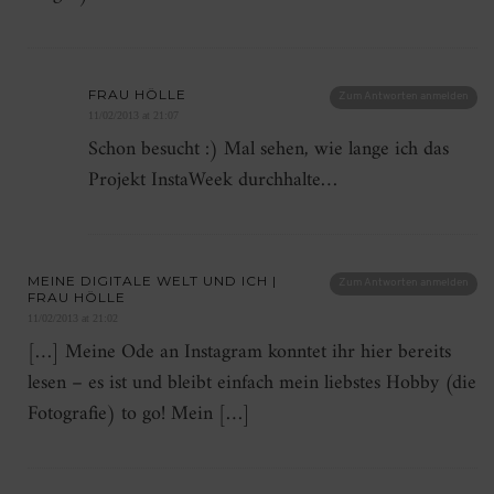
FRAU HÖLLE
Zum Antworten anmelden
11/02/2013 at 21:07
Schon besucht :) Mal sehen, wie lange ich das
Projekt InstaWeek durchhalte…
MEINE DIGITALE WELT UND ICH |
Zum Antworten anmelden
FRAU HÖLLE
11/02/2013 at 21:02
[…] Meine Ode an Instagram konntet ihr hier bereits
lesen – es ist und bleibt einfach mein liebstes Hobby (die
Fotografie) to go! Mein […]