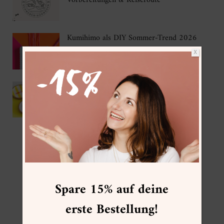
Vorbereitungen & Reiseroute
Kumihimo als DIY Sommer-Trend 2026
X
IKEA Hack – DIY Korkuntersetzer mit
Gießpulver
FOLGE MIR
Spare 15% auf deine
erste Bestellung!