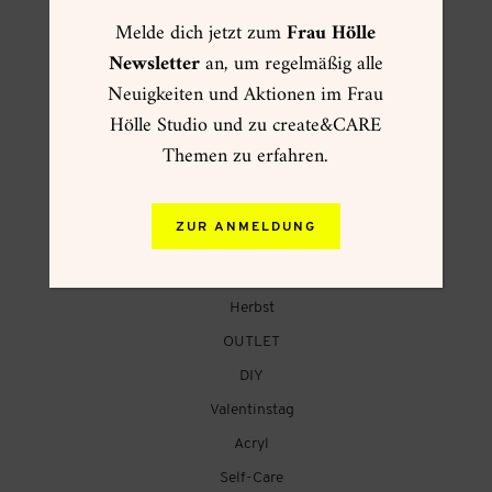
Melde dich jetzt zum
Frau Hölle
FRAU HÖLLE ONLINESHOP
Newsletter
an, um regelmäßig alle
Neuigkeiten und Aktionen im Frau
☀ Sommer ☀
Hölle Studio und zu create&CARE
Muttertag
Themen zu erfahren.
Kartenwelt
Creative Summer
ZUR ANMELDUNG
Weihnachtsgeschenke
VIP Pre-Sale Frühling
Herbst
OUTLET
DIY
Valentinstag
Acryl
Self-Care