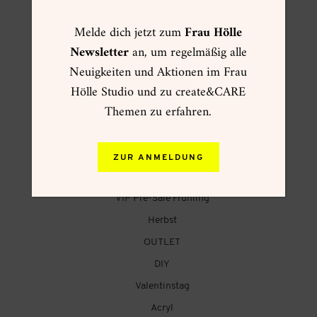
Melde dich jetzt zum
Frau Hölle
Newsletter
an, um regelmäßig alle
FRAU HÖLLE ONLINESHOP
Neuigkeiten und Aktionen im Frau
Hölle Studio und zu create&CARE
☀ Sommer ☀
Themen zu erfahren.
Muttertag
Kartenwelt
Creative Summer
ZUR ANMELDUNG
Weihnachtsgeschenke
VIP Pre-Sale Frühling
Herbst
OUTLET
DIY
Valentinstag
Acryl