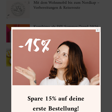
Mit dem Wohnmobil bis zum Nordkap –
Vorbereitungen & Reiseroute
Kumihimo als DIY Sommer-Trend 2026
X
IKEA Hack – DIY Korkuntersetzer mit
Gießpulver
FOLGE MIR
Spare 15% auf deine
erste Bestellung!