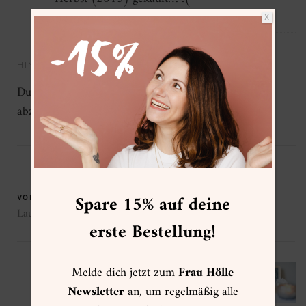
X
HINTERLASSE EINE ANTWORT
Du musst
angemeldet
sein, um einen Kommentar
abzugeben.
Spare 15% auf deine
VORHERIGER BEITRAG
Lauf Tanja, lauf!
erste Bestellung!
Melde dich jetzt zum
Frau Hölle
NÄCHSTER BEITRAG
Tschüss 2013. Hallo 2014! Jahresrückblick
Newsletter
an, um regelmäßig alle
und DIY Silvestertafel