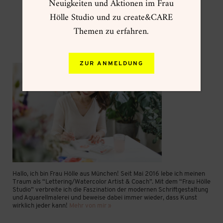
Neuigkeiten und Aktionen im Frau
Hölle Studio und zu create&CARE
Themen zu erfahren.
ZUR ANMELDUNG
Hallo, ich bin Frau Hölle aus München! Seit Mai 2016 lebe ich meinen
Traum als “Lettering/Watercolor Artist & Coach”. Mit dem “Frau Hölle
Studio” verbreite ich die Faszination der modernen Schriftgestaltung
und Aquarellmalerei und beweise dabei immer wieder, dass Kunst
wirklich jeder kann!
Mehr von mir »