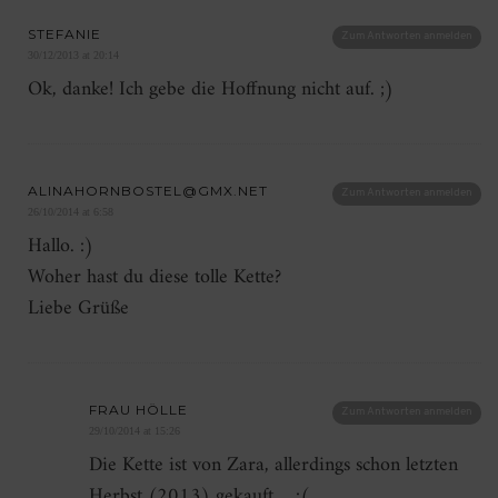
STEFANIE
Zum Antworten anmelden
30/12/2013 at 20:14
Ok, danke! Ich gebe die Hoffnung nicht auf. ;)
ALINAHORNBOSTEL@GMX.NET
Zum Antworten anmelden
26/10/2014 at 6:58
Hallo. :)
Woher hast du diese tolle Kette?
Liebe Grüße
FRAU HÖLLE
Zum Antworten anmelden
29/10/2014 at 15:26
Die Kette ist von Zara, allerdings schon letzten
Herbst (2013) gekauft… :(