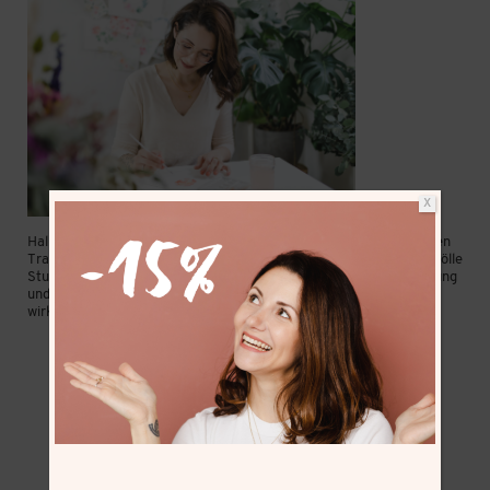
X
Hallo, ich bin Frau Hölle aus München! Seit Mai 2016 lebe ich meinen
Traum als “Lettering/Watercolor Artist & Coach”. Mit dem “Frau Hölle
Studio” verbreite ich die Faszination der modernen Schriftgestaltung
und Aquarellmalerei und beweise dabei immer wieder, dass Kunst
wirklich jeder kann!
Mehr von mir »
ACADEMY ONLINEKURSE