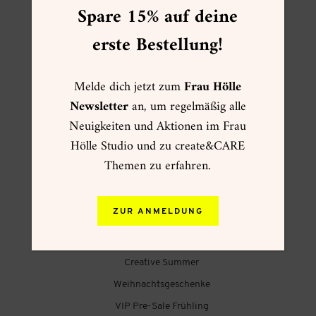
Spare 15% auf deine
erste Bestellung!
FOLGE MIR
Melde dich jetzt zum
Frau Hölle
Newsletter
an, um regelmäßig alle
Neuigkeiten und Aktionen im Frau
Hölle Studio und zu create&CARE
Themen zu erfahren.
FRAU HÖLLE ONLINESHOP
☀ Sommer ☀
ZUR ANMELDUNG
Muttertag
Kartenwelt
Creative Summer
Weihnachtsgeschenke
VIP Pre-Sale Frühling