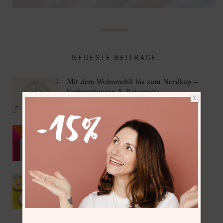
NEUESTE BEITRÄGE
Mit dem Wohnmobil bis zum Nordkap –
Vorbereitungen & Reiseroute
X
Kumihimo als DIY Sommer-Trend 2026
IKEA Hack – DIY Korkuntersetzer mit
Gießpulver