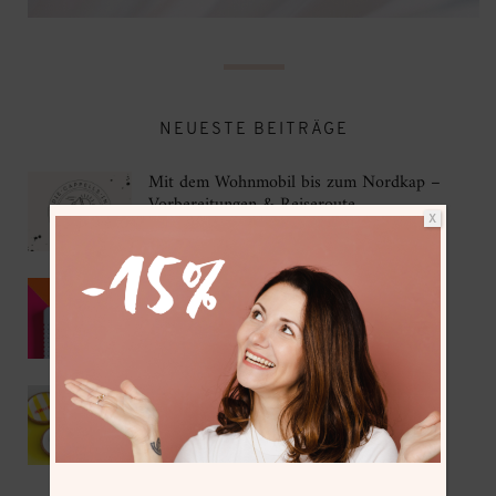
NEUESTE BEITRÄGE
Mit dem Wohnmobil bis zum Nordkap –
Vorbereitungen & Reiseroute
X
Kumihimo als DIY Sommer-Trend 2026
IKEA Hack – DIY Korkuntersetzer mit
Gießpulver