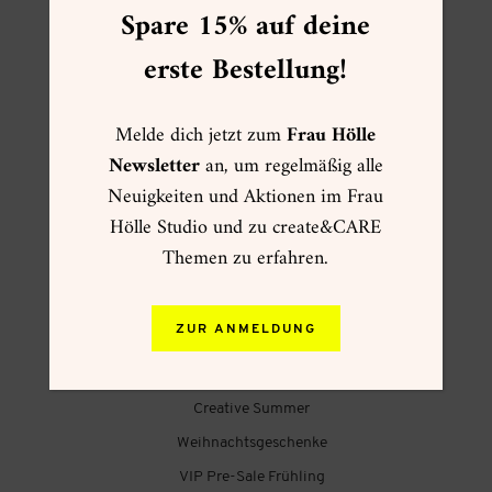
Spare 15% auf deine
erste Bestellung!
FOLGE MIR
Melde dich jetzt zum
Frau Hölle
Newsletter
an, um regelmäßig alle
Neuigkeiten und Aktionen im Frau
Hölle Studio und zu create&CARE
Themen zu erfahren.
FRAU HÖLLE ONLINESHOP
☀ Sommer ☀
ZUR ANMELDUNG
Muttertag
Kartenwelt
Creative Summer
Weihnachtsgeschenke
VIP Pre-Sale Frühling